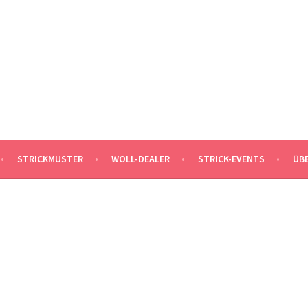
MALEKNITTING
DER STRICK-BLOG FÜR MÄNNER UND IHRE FANS
STRICKMUSTER
WOLL-DEALER
STRICK-EVENTS
ÜB