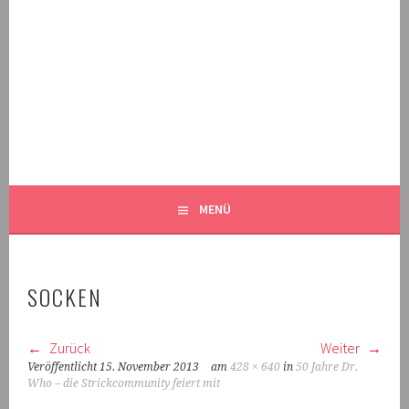
Springe
zum
Inhalt
MALEKNITTING
DER STRICK-BLOG FÜR MÄNNER UND IHRE FANS
MENÜ
SOCKEN
Zurück
Weiter
Veröffentlicht
15. November 2013
am
428 × 640
in
50 Jahre Dr.
Who – die Strickcommunity feiert mit