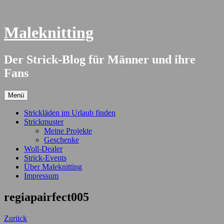
Springe
zum
Inhalt
Maleknitting
Der Strick-Blog für Männer und ihre
Fans
Menü
Strickläden im Urlaub finden
Strickmuster
Meine Projekte
Geschenke
Woll-Dealer
Strick-Events
Über Maleknitting
Impressum
regiapairfect005
Zurück