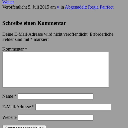
Weiter
Veröffentlicht
5. Juli 2015
am
×
in
Abgenadelt: Regia Pairfect
Schreibe einen Kommentar
Deine E-Mail-Adresse wird nicht veröffentlicht.
Erforderliche
Felder sind mit
*
markiert
Kommentar
*
Name
*
E-Mail-Adresse
*
Website