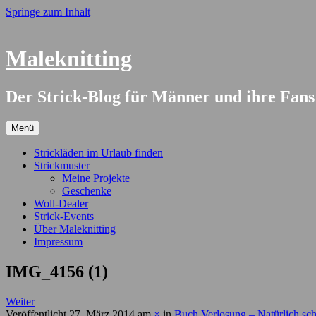
Springe zum Inhalt
Maleknitting
Der Strick-Blog für Männer und ihre Fans
Menü
Strickläden im Urlaub finden
Strickmuster
Meine Projekte
Geschenke
Woll-Dealer
Strick-Events
Über Maleknitting
Impressum
IMG_4156 (1)
Weiter
Veröffentlicht
27. März 2014
am
×
in
Buch Verlosung – Natürlich sch