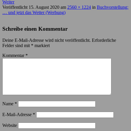
Weiter
Veröffentlicht
15. August 2020
am
2560 × 1224
in
Buchvorstellung:
… und jetzt das Wetter (Werbung)
Schreibe einen Kommentar
Deine E-Mail-Adresse wird nicht veröffentlicht.
Erforderliche
Felder sind mit
*
markiert
Kommentar
*
Name
*
E-Mail-Adresse
*
Website