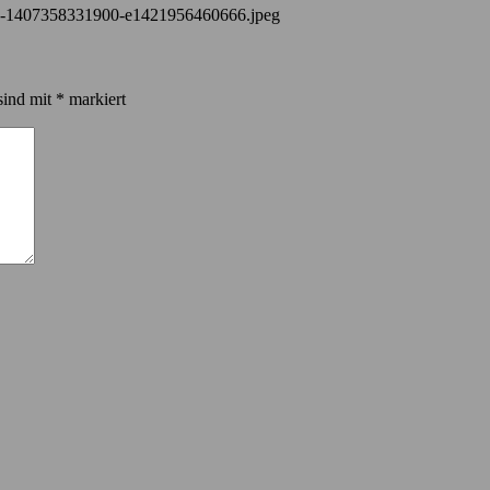
-wp-1407358331900-e1421956460666.jpeg
sind mit
*
markiert