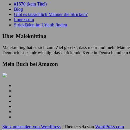
#1570 (kein Titel)
Blog
Gibt es tatsächlich Männer die Stricken?
Impressum
Strickläden im Urlaub finden
Über Maleknitting
Maleknitting hat es sich zum Ziel gesetzt, dass mehr und mehr Männer
Dennoch ist es mir wichtig, dass strickende Kerle in Deutschland ei
Mein Buch bei Amazon
Mein
YouTube
Meine
Kanal
Facebook
Meine
Seite
Instagram
Meine
Bilder
Pins
Mein
RSS
Folge
Feed
mir
Ich
auf
bin
Stolz präsentiert von WordPress
|
Theme: sela von
WordPress.com
.
Twitter
auch