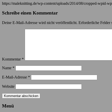
https://maleknitting.de/wp-content/uploads/2014/08/cropped-wpid
Schreibe einen Kommentar
Deine E-Mail-Adresse wird nicht veröffentlicht.
Erforderliche Felder 
Kommentar
*
Name
*
E-Mail-Adresse
*
Website
Menü