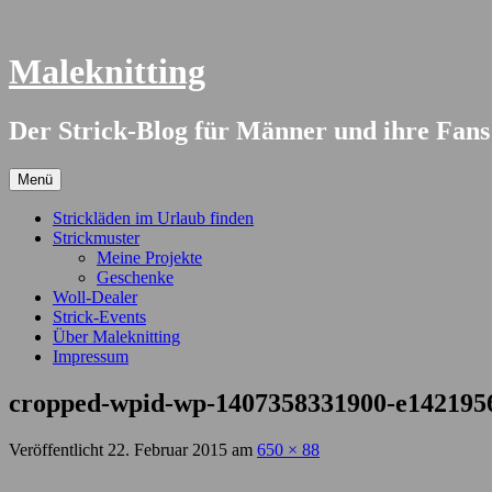
Springe
zum
Inhalt
Maleknitting
Der Strick-Blog für Männer und ihre Fans
Menü
Strickläden im Urlaub finden
Strickmuster
Meine Projekte
Geschenke
Woll-Dealer
Strick-Events
Über Maleknitting
Impressum
cropped-wpid-wp-1407358331900-e142195
Veröffentlicht
22. Februar 2015
am
650 × 88