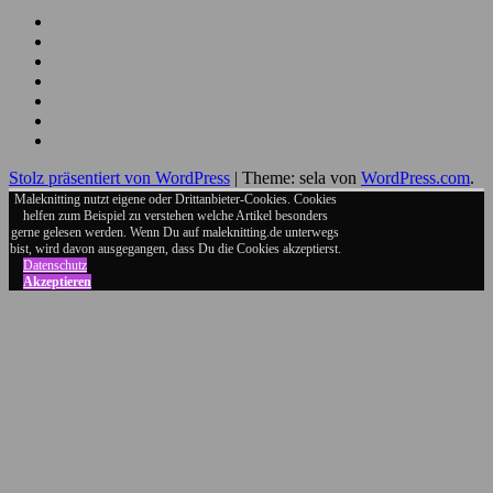
Mein
YouTube
Meine
Kanal
Facebook
Meine
Seite
Instagram
Meine
Bilder
Pins
Mein
RSS
Folge
Feed
mir
Ich
auf
bin
Stolz präsentiert von WordPress
|
Theme: sela von
WordPress.com
.
Twitter
auch
auf
Maleknitting nutzt eigene oder Drittanbieter-Cookies. Cookies
helfen zum Beispiel zu verstehen welche Artikel besonders
Google+
gerne gelesen werden. Wenn Du auf maleknitting.de unterwegs
bist, wird davon ausgegangen, dass Du die Cookies akzeptierst.
Datenschutz
Akzeptieren