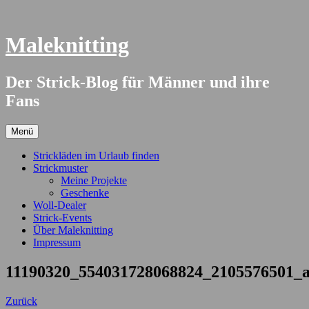
Springe
zum
Inhalt
Maleknitting
Der Strick-Blog für Männer und ihre
Fans
Menü
Strickläden im Urlaub finden
Strickmuster
Meine Projekte
Geschenke
Woll-Dealer
Strick-Events
Über Maleknitting
Impressum
11190320_554031728068824_2105576501_a
Zurück