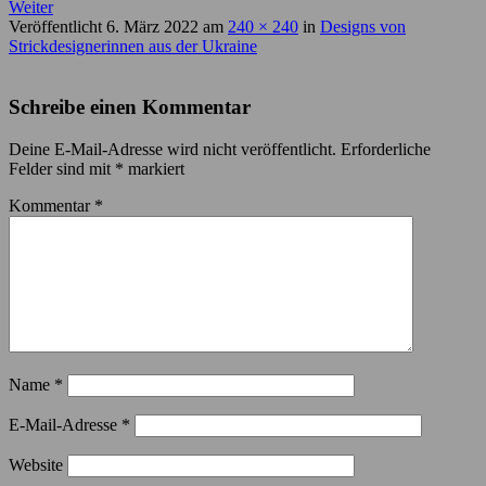
Weiter
Veröffentlicht
6. März 2022
am
240 × 240
in
Designs von
Strickdesignerinnen aus der Ukraine
Schreibe einen Kommentar
Deine E-Mail-Adresse wird nicht veröffentlicht.
Erforderliche
Felder sind mit
*
markiert
Kommentar
*
Name
*
E-Mail-Adresse
*
Website