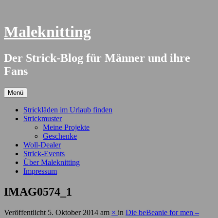
Springe
zum
Inhalt
Maleknitting
Der Strick-Blog für Männer und ihre
Fans
Menü
Strickläden im Urlaub finden
Strickmuster
Meine Projekte
Geschenke
Woll-Dealer
Strick-Events
Über Maleknitting
Impressum
IMAG0574_1
Veröffentlicht
5. Oktober 2014
am
×
in
Die beBeanie for men –