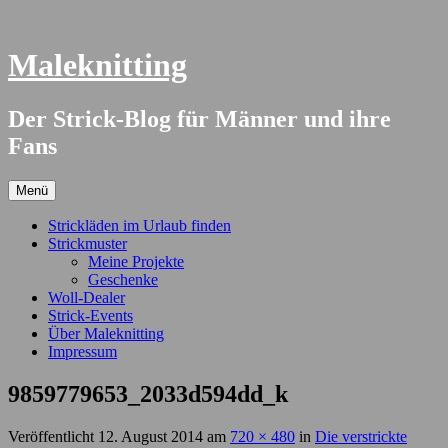
Springe
zum
Inhalt
Maleknitting
Der Strick-Blog für Männer und ihre
Fans
Menü
Strickläden im Urlaub finden
Strickmuster
Meine Projekte
Geschenke
Woll-Dealer
Strick-Events
Über Maleknitting
Impressum
9859779653_2033d594dd_k
Veröffentlicht
12. August 2014
am
720 × 480
in
Die verstrickte