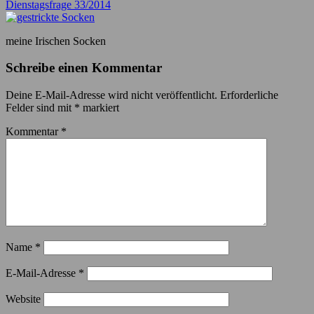
Dienstagsfrage 33/2014
meine Irischen Socken
Schreibe einen Kommentar
Deine E-Mail-Adresse wird nicht veröffentlicht.
Erforderliche
Felder sind mit
*
markiert
Kommentar
*
Name
*
E-Mail-Adresse
*
Website