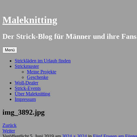
Springe
zum
Inhalt
Maleknitting
Der Strick-Blog für Männer und ihre Fans
Menü
Strickläden im Urlaub finden
Strickmuster
Meine Projekte
Geschenke
Woll-Dealer
Strick-Events
Über Maleknitting
Impressum
img_3892.jpg
Zurück
Weiter
Veröffentlicht
5. Juni 2019
am
3024 × 3024
in
Fünf Fragen am Fünte