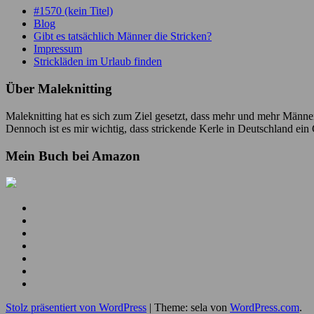
#1570 (kein Titel)
Blog
Gibt es tatsächlich Männer die Stricken?
Impressum
Strickläden im Urlaub finden
Über Maleknitting
Maleknitting hat es sich zum Ziel gesetzt, dass mehr und mehr Männer
Dennoch ist es mir wichtig, dass strickende Kerle in Deutschland ei
Mein Buch bei Amazon
Mein
YouTube
Meine
Kanal
Facebook
Meine
Seite
Instagram
Meine
Bilder
Pins
Mein
RSS
Folge
Feed
mir
Ich
auf
bin
Stolz präsentiert von WordPress
|
Theme: sela von
WordPress.com
.
Twitter
auch