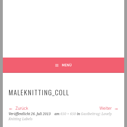
Springe
zum
Inhalt
MALEKNITTING
DER STRICK-BLOG FÜR MÄNNER UND IHRE FANS
MENÜ
MALEKNITTING_COLL
Zurück
Weiter
Veröffentlicht
26. Juli 2013
am
650 × 650
in
Gastbeitrag: Lovely
Knitting Labels