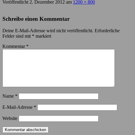
Veröffentlicht
2. Dezember 2012
am
1200 × 800
Schreibe einen Kommentar
Deine E-Mail-Adresse wird nicht veröffentlicht.
Erforderliche
Felder sind mit
*
markiert
Kommentar
*
Name
*
E-Mail-Adresse
*
Website