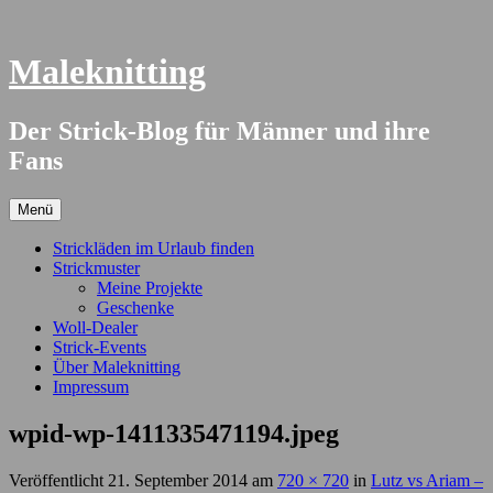
Springe
zum
Inhalt
Maleknitting
Der Strick-Blog für Männer und ihre
Fans
Menü
Strickläden im Urlaub finden
Strickmuster
Meine Projekte
Geschenke
Woll-Dealer
Strick-Events
Über Maleknitting
Impressum
wpid-wp-1411335471194.jpeg
Veröffentlicht
21. September 2014
am
720 × 720
in
Lutz vs Ariam –