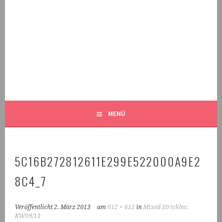
Springe
zum
Inhalt
MALEKNITTING
DER STRICK-BLOG FÜR MÄNNER UND IHRE FANS
MENÜ
5C16B272812611E299E522000A9E2
8C4_7
Veröffentlicht
2. März 2013
am
612 × 612
in
Mixed Strickles:
KW09/13