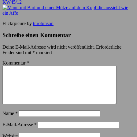
KW45/12
Flickrpicure by
tr.robinson
Schreibe einen Kommentar
Deine E-Mail-Adresse wird nicht veröffentlicht.
Erforderliche
Felder sind mit
*
markiert
Kommentar
*
Name
*
E-Mail-Adresse
*
Website