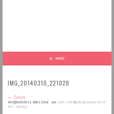
Springe
zum
Inhalt
MALEKNITTING
DER STRICK-BLOG FÜR MÄNNER UND IHRE FANS
MENÜ
IMG_20140310_221028
Zurück
Veröffentlicht
11. März 2014
am
1088 × 890
in
My Mountain Strick
WG – Montag