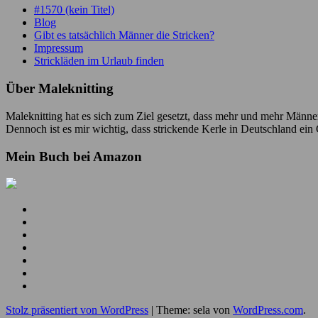
#1570 (kein Titel)
Blog
Gibt es tatsächlich Männer die Stricken?
Impressum
Strickläden im Urlaub finden
Über Maleknitting
Maleknitting hat es sich zum Ziel gesetzt, dass mehr und mehr Männer
Dennoch ist es mir wichtig, dass strickende Kerle in Deutschland ei
Mein Buch bei Amazon
Mein
YouTube
Meine
Kanal
Facebook
Meine
Seite
Instagram
Meine
Bilder
Pins
Mein
RSS
Folge
Feed
mir
Ich
auf
bin
Stolz präsentiert von WordPress
|
Theme: sela von
WordPress.com
.
Twitter
auch