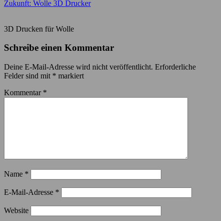
Zukunft: Wolle 3D Drucker
3D Drucken für Wolle
Schreibe einen Kommentar
Deine E-Mail-Adresse wird nicht veröffentlicht.
Erforderliche
Felder sind mit
*
markiert
Kommentar
*
Name
*
E-Mail-Adresse
*
Website