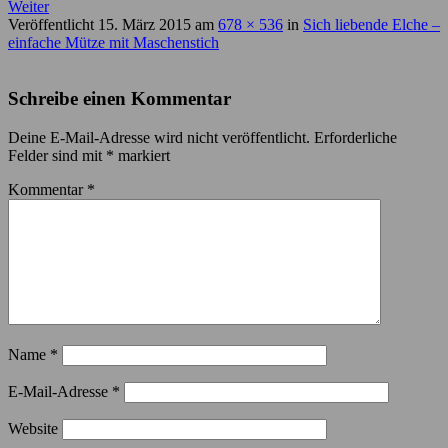
Weiter
Veröffentlicht
15. März 2015
am
678 × 536
in
Sich liebende Elche –
einfache Mütze mit Maschenstich
Schreibe einen Kommentar
Deine E-Mail-Adresse wird nicht veröffentlicht.
Erforderliche
Felder sind mit
*
markiert
Kommentar
*
Name
*
E-Mail-Adresse
*
Website