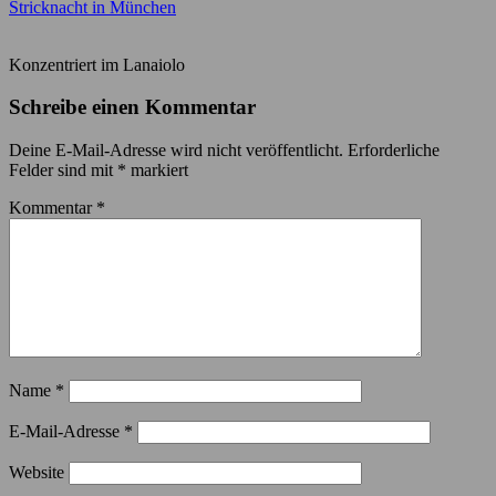
Stricknacht in München
Konzentriert im Lanaiolo
Schreibe einen Kommentar
Deine E-Mail-Adresse wird nicht veröffentlicht.
Erforderliche
Felder sind mit
*
markiert
Kommentar
*
Name
*
E-Mail-Adresse
*
Website