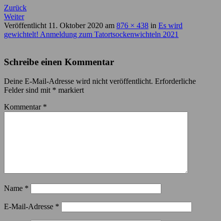
Zurück
Weiter
Veröffentlicht
11. Oktober 2020
am
876 × 438
in
Es wird
gewichtelt! Anmeldung zum Tatortsockenwichteln 2021
Schreibe einen Kommentar
Deine E-Mail-Adresse wird nicht veröffentlicht.
Erforderliche
Felder sind mit
*
markiert
Kommentar
*
Name
*
E-Mail-Adresse
*