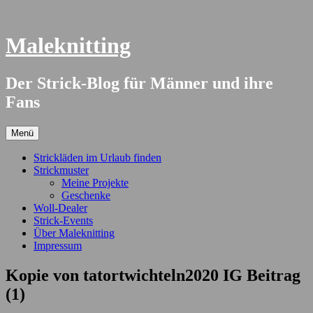
Springe
zum
Inhalt
Maleknitting
Der Strick-Blog für Männer und ihre
Fans
Menü
Strickläden im Urlaub finden
Strickmuster
Meine Projekte
Geschenke
Woll-Dealer
Strick-Events
Über Maleknitting
Impressum
Kopie von tatortwichteln2020 IG Beitrag
(1)