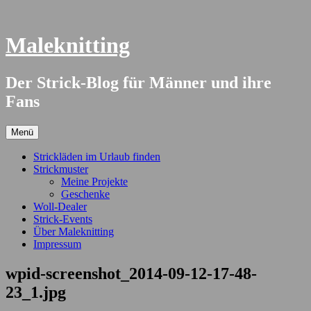
Springe
zum
Inhalt
Maleknitting
Der Strick-Blog für Männer und ihre
Fans
Menü
Strickläden im Urlaub finden
Strickmuster
Meine Projekte
Geschenke
Woll-Dealer
Strick-Events
Über Maleknitting
Impressum
wpid-screenshot_2014-09-12-17-48-
23_1.jpg