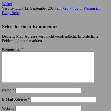
Weiter
Veröffentlicht
12. September 2014
am
720 × 452
in
Warum ich
Blogs liebe
Schreibe einen Kommentar
Deine E-Mail-Adresse wird nicht veröffentlicht.
Erforderliche
Felder sind mit
*
markiert
Kommentar
*
Name
*
E-Mail-Adresse
*
Website