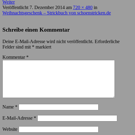
Weiter
Veröffentlicht
7. Dezember 2014
am
720 × 480
in
Weihnachtsgeschenk – Strickbuch von schoenstricken.de
Schreibe einen Kommentar
Deine E-Mail-Adresse wird nicht veröffentlicht.
Erforderliche
Felder sind mit
*
markiert
Kommentar
*
Name
*
E-Mail-Adresse
*
Website