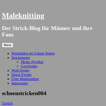
Springe
zum
Inhalt
Maleknitting
Der Strick-Blog für Männer und ihre
Fans
Menü
Strickläden im Urlaub finden
Strickmuster
Meine Projekte
Geschenke
Woll-Dealer
Strick-Events
Über Maleknitting
Impressum
schoenstricken004
Zurück