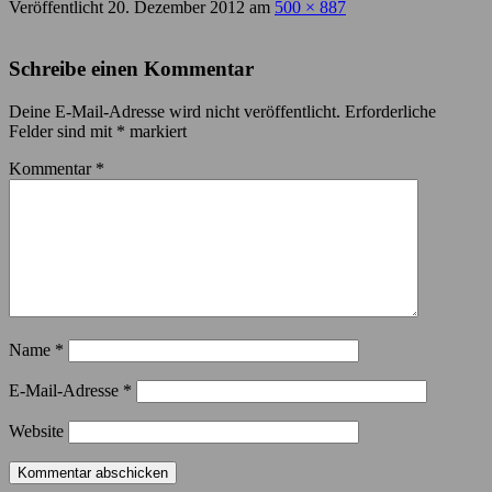
Veröffentlicht
20. Dezember 2012
am
500 × 887
Schreibe einen Kommentar
Deine E-Mail-Adresse wird nicht veröffentlicht.
Erforderliche
Felder sind mit
*
markiert
Kommentar
*
Name
*
E-Mail-Adresse
*
Website