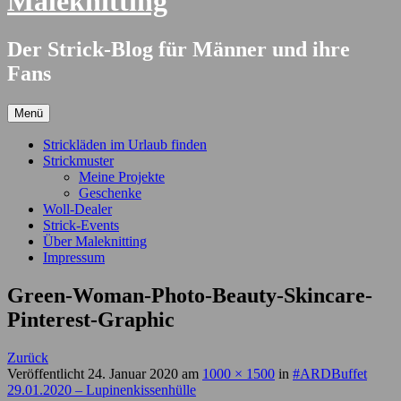
Maleknitting
Der Strick-Blog für Männer und ihre
Fans
Menü
Strickläden im Urlaub finden
Strickmuster
Meine Projekte
Geschenke
Woll-Dealer
Strick-Events
Über Maleknitting
Impressum
Green-Woman-Photo-Beauty-Skincare-
Pinterest-Graphic
Zurück
Veröffentlicht
24. Januar 2020
am
1000 × 1500
in
#ARDBuffet
29.01.2020 – Lupinenkissenhülle