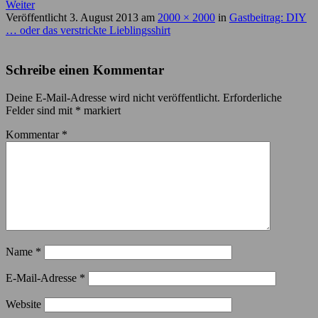
Weiter
Veröffentlicht
3. August 2013
am
2000 × 2000
in
Gastbeitrag: DIY
… oder das verstrickte Lieblingsshirt
Schreibe einen Kommentar
Deine E-Mail-Adresse wird nicht veröffentlicht.
Erforderliche
Felder sind mit
*
markiert
Kommentar
*
Name
*
E-Mail-Adresse
*
Website