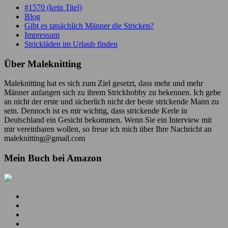
#1570 (kein Titel)
Blog
Gibt es tatsächlich Männer die Stricken?
Impressum
Strickläden im Urlaub finden
Über Maleknitting
Maleknitting hat es sich zum Ziel gesetzt, dass mehr und mehr
Männer anfangen sich zu ihrem Strickhobby zu bekennen. Ich gebe
an nicht der erste und sicherlich nicht der beste strickende Mann zu
sein. Dennoch ist es mir wichtig, dass strickende Kerle in
Deutschland ein Gesicht bekommen. Wenn Sie ein Interview mit
mir vereinbaren wollen, so freue ich mich über Ihre Nachricht an
maleknitting@gmail.com
Mein Buch bei Amazon
Mein
YouTube
Meine
Kanal
Facebook
Meine
Seite
Instagram
Meine