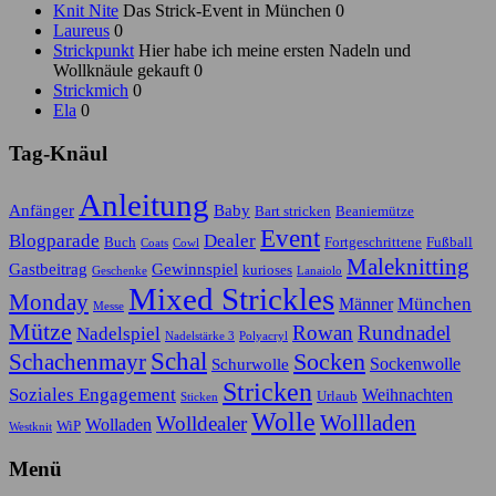
Knit Nite
Das Strick-Event in München 0
Laureus
0
Strickpunkt
Hier habe ich meine ersten Nadeln und
Wollknäule gekauft 0
Strickmich
0
Ela
0
Tag-Knäul
Anleitung
Anfänger
Baby
Bart stricken
Beaniemütze
Event
Blogparade
Dealer
Buch
Fortgeschrittene
Fußball
Coats
Cowl
Maleknitting
Gastbeitrag
Gewinnspiel
kurioses
Geschenke
Lanaiolo
Mixed Strickles
Monday
München
Männer
Messe
Mütze
Rowan
Rundnadel
Nadelspiel
Nadelstärke 3
Polyacryl
Schal
Socken
Schachenmayr
Sockenwolle
Schurwolle
Stricken
Soziales Engagement
Weihnachten
Urlaub
Sticken
Wolle
Wollladen
Wolldealer
Wolladen
WiP
Westknit
Menü