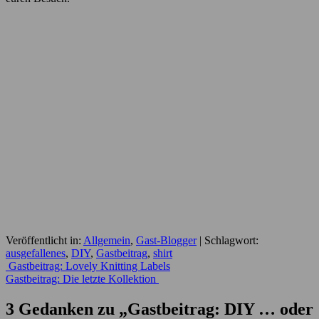
Veröffentlicht in:
Allgemein
,
Gast-Blogger
|
Schlagwort:
ausgefallenes
,
DIY
,
Gastbeitrag
,
shirt
Beitrags-
Gastbeitrag: Lovely Knitting Labels
Gastbeitrag: Die letzte Kollektion
Navigation
3 Gedanken zu „
Gastbeitrag: DIY … oder