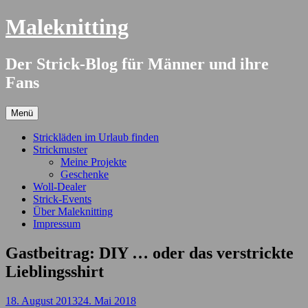
Springe
Maleknitting
zum
Inhalt
Der Strick-Blog für Männer und ihre
Fans
Menü
Strickläden im Urlaub finden
Strickmuster
Meine Projekte
Geschenke
Woll-Dealer
Strick-Events
Über Maleknitting
Impressum
Gastbeitrag: DIY … oder das verstrickte
Lieblingsshirt
18. August 2013
24. Mai 2018