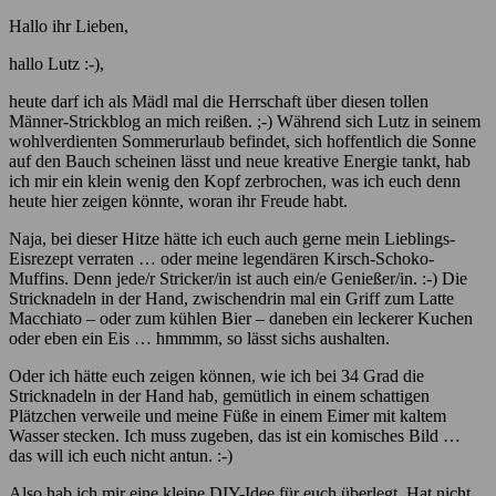
Hallo ihr Lieben,
hallo Lutz :-),
heute darf ich als Mädl mal die Herrschaft über diesen tollen
Männer-Strickblog an mich reißen. ;-) Während sich Lutz in seinem
wohlverdienten Sommerurlaub befindet, sich hoffentlich die Sonne
auf den Bauch scheinen lässt und neue kreative Energie tankt, hab
ich mir ein klein wenig den Kopf zerbrochen, was ich euch denn
heute hier zeigen könnte, woran ihr Freude habt.
Naja, bei dieser Hitze hätte ich euch auch gerne mein Lieblings-
Eisrezept verraten … oder meine legendären Kirsch-Schoko-
Muffins. Denn jede/r Stricker/in ist auch ein/e Genießer/in. :-) Die
Stricknadeln in der Hand, zwischendrin mal ein Griff zum Latte
Macchiato – oder zum kühlen Bier – daneben ein leckerer Kuchen
oder eben ein Eis … hmmmm, so lässt sichs aushalten.
Oder ich hätte euch zeigen können, wie ich bei 34 Grad die
Stricknadeln in der Hand hab, gemütlich in einem schattigen
Plätzchen verweile und meine Füße in einem Eimer mit kaltem
Wasser stecken. Ich muss zugeben, das ist ein komisches Bild …
das will ich euch nicht antun. :-)
Also hab ich mir eine kleine DIY-Idee für euch überlegt. Hat nicht