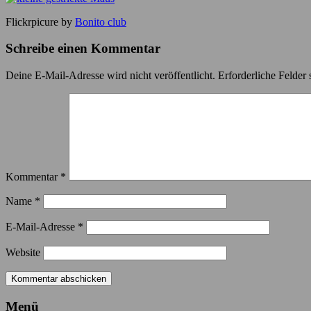
Flickrpicure by
Bonito club
Schreibe einen Kommentar
Deine E-Mail-Adresse wird nicht veröffentlicht.
Erforderliche Felder 
Kommentar
*
Name
*
E-Mail-Adresse
*
Website
Menü