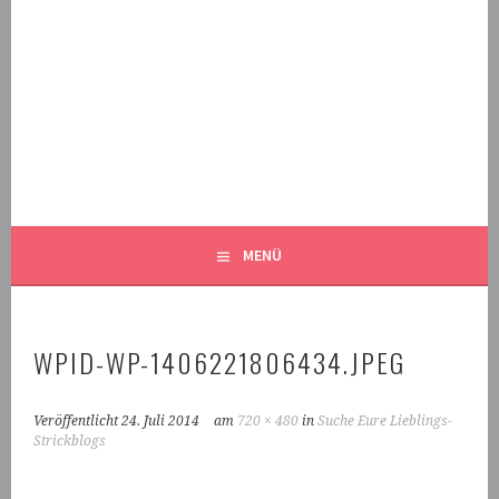
Springe
zum
Inhalt
MALEKNITTING
DER STRICK-BLOG FÜR MÄNNER UND IHRE FANS
MENÜ
WPID-WP-1406221806434.JPEG
Veröffentlicht
24. Juli 2014
am
720 × 480
in
Suche Eure Lieblings-
Strickblogs