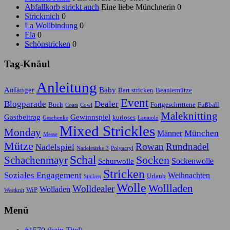
Abfallkorb strickt auch
Eine liebe Münchnerin 0
Strickmich
0
La Wollbindung
0
Ela
0
Schönstricken
0
Tag-Knäul
Anleitung
Anfänger
Baby
Bart stricken
Beaniemütze
Event
Blogparade
Dealer
Buch
Fortgeschrittene
Fußball
Coats
Cowl
Maleknitting
Gastbeitrag
Gewinnspiel
kurioses
Geschenke
Lanaiolo
Mixed Strickles
Monday
München
Männer
Messe
Mütze
Rowan
Rundnadel
Nadelspiel
Nadelstärke 3
Polyacryl
Schal
Socken
Schachenmayr
Sockenwolle
Schurwolle
Stricken
Soziales Engagement
Weihnachten
Urlaub
Sticken
Wolle
Wollladen
Wolldealer
Wolladen
WiP
Westknit
Menü