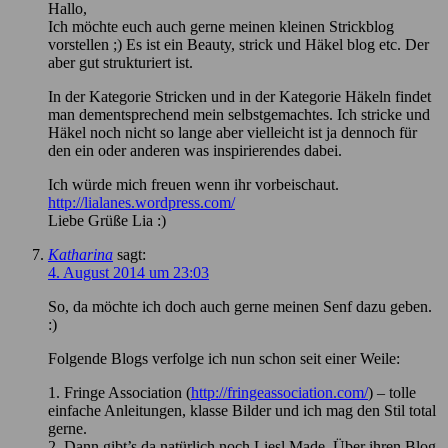
Hallo,
Ich möchte euch auch gerne meinen kleinen Strickblog
vorstellen ;) Es ist ein Beauty, strick und Häkel blog etc. Der
aber gut strukturiert ist.
In der Kategorie Stricken und in der Kategorie Häkeln findet
man dementsprechend mein selbstgemachtes. Ich stricke und
Häkel noch nicht so lange aber vielleicht ist ja dennoch für
den ein oder anderen was inspirierendes dabei.
Ich würde mich freuen wenn ihr vorbeischaut.
http://lialanes.wordpress.com/
Liebe Grüße Lia :)
Katharina
sagt:
4. August 2014 um 23:03
So, da möchte ich doch auch gerne meinen Senf dazu geben.
:)
Folgende Blogs verfolge ich nun schon seit einer Weile:
1. Fringe Association (
http://fringeassociation.com/
) – tolle
einfache Anleitungen, klasse Bilder und ich mag den Stil total
gerne.
2. Dann gibt’s da natürlich noch Liesl Made. Über ihren Blog