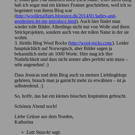
hab ich sogar mal ein kleines Feature geschrieben, weil ich so
begeistert von ihrem Blog war
(
http://woollenaffairs.blogspot.dk/2014/01/ladies-and-
gentlemen-let-me-introduce.html
). Auch hier findet man
wieder tolle Bilder. Allerdings nicht nur von Wolle und ihren
Strickprojekten, sondern auch von der tollen Natur in der sie
wohnt.
3. Heidis Blog Wool Rocks (
http://wool-rocks.com/
). Leider
hauptsächlich auf Norwegisch, aber Bilder sagen ja
bekanntlich mehr als 1000 Worte. Hier mag ich ihre
Natürlichkeit und dass nicht immer alles perfekt sein muss –
sehr angenehm! :)
Dass Jessicas und dein Blog auch zu meinen Lieblingblogs
gehören, brauch man ja garnicht mehr zu erwähnen – ist ja
selbstredend. :)
So, hoffe, das hat ein kleines bisschen Inspiration gebracht.
Schönen Abend noch!
Liebe Grüsse aus dem Norden,
Katharina
Lutz Staacke
sagt: