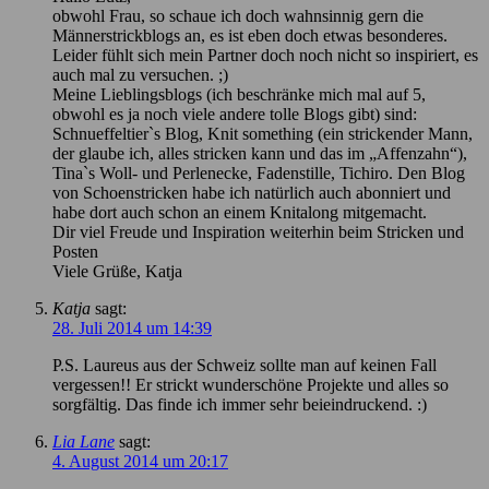
obwohl Frau, so schaue ich doch wahnsinnig gern die
Männerstrickblogs an, es ist eben doch etwas besonderes.
Leider fühlt sich mein Partner doch noch nicht so inspiriert, es
auch mal zu versuchen. ;)
Meine Lieblingsblogs (ich beschränke mich mal auf 5,
obwohl es ja noch viele andere tolle Blogs gibt) sind:
Schnueffeltier`s Blog, Knit something (ein strickender Mann,
der glaube ich, alles stricken kann und das im „Affenzahn“),
Tina`s Woll- und Perlenecke, Fadenstille, Tichiro. Den Blog
von Schoenstricken habe ich natürlich auch abonniert und
habe dort auch schon an einem Knitalong mitgemacht.
Dir viel Freude und Inspiration weiterhin beim Stricken und
Posten
Viele Grüße, Katja
Katja
sagt:
28. Juli 2014 um 14:39
P.S. Laureus aus der Schweiz sollte man auf keinen Fall
vergessen!! Er strickt wunderschöne Projekte und alles so
sorgfältig. Das finde ich immer sehr beieindruckend. :)
Lia Lane
sagt:
4. August 2014 um 20:17