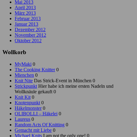
Mai 2013
April 2013
März 2013
Februar 2013
Januar 2013
Dezember 2012
November 2012
Oktober 2012
Wollkorb
MyMaki
0
The Cooking Knitter
0
Mienchen
0
Knit Nite
Das Strick-Event in München 0
Strickpunkt
Hier habe ich meine ersten Nadeln und
Wollknäule gekauft 0
Knit Kit
0
Knotenpunkt
0
Häkelmonster
0
OLIBOLLI – Häkelei
0
Laureus
0
Random Acts Of Knitting
0
Gemacht mit Liebe
0
Michael Knits
I am not the only one! 0