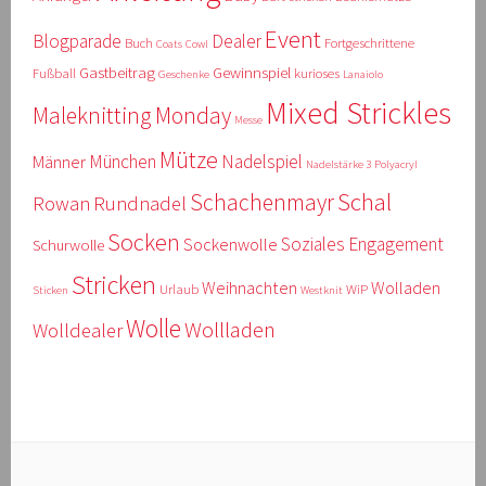
Event
Blogparade
Dealer
Buch
Fortgeschrittene
Coats
Cowl
Gastbeitrag
Gewinnspiel
Fußball
kurioses
Geschenke
Lanaiolo
Mixed Strickles
Maleknitting Monday
Messe
Mütze
München
Nadelspiel
Männer
Nadelstärke 3
Polyacryl
Schal
Schachenmayr
Rowan
Rundnadel
Socken
Soziales Engagement
Sockenwolle
Schurwolle
Stricken
Weihnachten
Wolladen
Urlaub
WiP
Sticken
Westknit
Wolle
Wollladen
Wolldealer