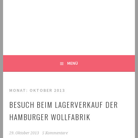
Springe
zum
Inhalt
MALEKNITTING
DER STRICK-BLOG FÜR MÄNNER UND IHRE FANS
MENÜ
MONAT:
OKTOBER 2013
BESUCH BEIM LAGERVERKAUF DER
HAMBURGER WOLLFABRIK
29. Oktober 2013
5 Kommentare