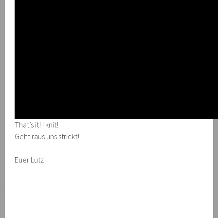
That’s it! I knit!
Geht raus uns strickt!
Euer Lutz