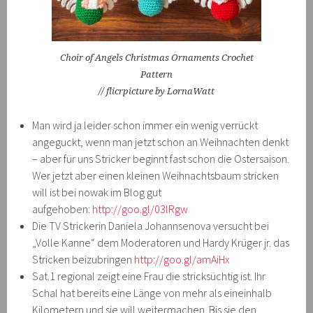
Choir of Angels Christmas Ornaments Crochet
Pattern
// flicrpicture by LornaWatt
Man wird ja leider schon immer ein wenig verrückt
angeguckt, wenn man jetzt schon an Weihnachten denkt
– aber für uns Stricker beginnt fast schon die Ostersaison.
Wer jetzt aber einen kleinen Weihnachtsbaum stricken
will ist bei nowak im Blog gut
aufgehoben:
http://goo.gl/03lRgw
Die TV Strickerin Daniela Johannsenova versucht bei
„Volle Kanne“ dem Moderatoren und Hardy Krüger jr. das
Stricken beizubringen
http://goo.gl/amAiHx
Sat.1 regional zeigt eine Frau die stricksüchtig ist. Ihr
Schal hat bereits eine Länge von mehr als eineinhalb
Kilometern und sie will weitermachen. Bis sie den