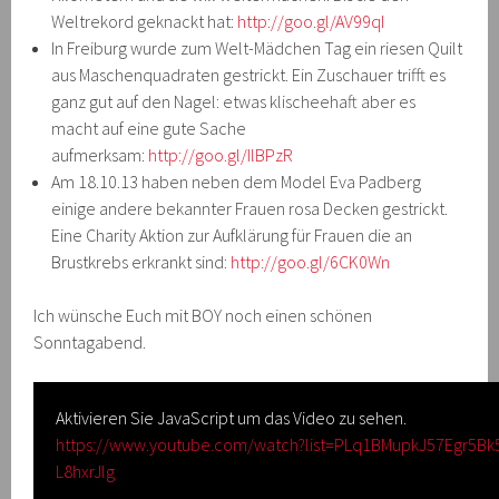
Weltrekord geknackt hat:
http://goo.gl/AV99qI
In Freiburg wurde zum Welt-Mädchen Tag ein riesen Quilt
aus Maschenquadraten gestrickt. Ein Zuschauer trifft es
ganz gut auf den Nagel: etwas klischeehaft aber es
macht auf eine gute Sache
aufmerksam:
http://goo.gl/IlBPzR
Am 18.10.13 haben neben dem Model Eva Padberg
einige andere bekannter Frauen rosa Decken gestrickt.
Eine Charity Aktion zur Aufklärung für Frauen die an
Brustkrebs erkrankt sind:
http://goo.gl/6CK0Wn
Ich wünsche Euch mit BOY noch einen schönen
Sonntagabend.
Aktivieren Sie JavaScript um das Video zu sehen.
https://www.youtube.com/watch?list=PLq1BMupkJ57Egr5Bk
L8hxrJlg