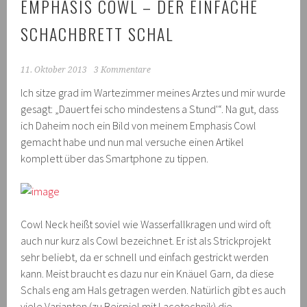
EMPHASIS COWL – DER EINFACHE
SCHACHBRETT SCHAL
11. Oktober 2013
3 Kommentare
Ich sitze grad im Wartezimmer meines Arztes und mir wurde
gesagt: „Dauert fei scho mindestens a Stund'“. Na gut, dass
ich Daheim noch ein Bild von meinem Emphasis Cowl
gemacht habe und nun mal versuche einen Artikel
komplett über das Smartphone zu tippen.
Cowl Neck heißt soviel wie Wasserfallkragen und wird oft
auch nur kurz als Cowl bezeichnet. Er ist als Strickprojekt
sehr beliebt, da er schnell und einfach gestrickt werden
kann. Meist braucht es dazu nur ein Knäuel Garn, da diese
Schals eng am Hals getragen werden. Natürlich gibt es auch
viele Varianten (zu Beispiel mit Lacetechnik) die