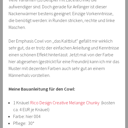
aufwendiger sind. Doch gerade für Anfänger ist dieser
Nackenwärmer bestens geeignet. Einzige Vorkenntnisse,
die benötigt werden: in Runden stricken, rechte und linke
Maschen.
Der Emphasis Cowl von „das Kaltblut“ gefällt mir wirklich
sehr gut, da er trotz der einfachen Anleitung und Kenntnisse
einen schönen Effekt hinterlässt. Jetzt mal von der Farbe
hier abgesehen (gestrickt für eine Freundin) kann ich mir das
Muster mit dezenten Farben auch sehr gut an einem
Männerhals vorstellen.
Meine Bauanleitung für den Cowl:
1 Knäuel
Rico Design Creative Melange Chunky
(kosten
ca. 4 EUR je Knäuel)
Farbe: hier 004
Pflege: 30°