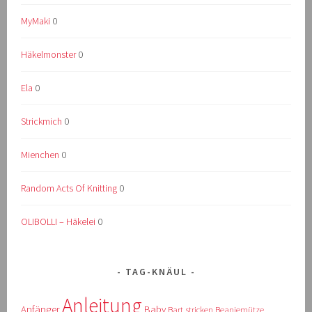
MyMaki
0
Häkelmonster
0
Ela
0
Strickmich
0
Mienchen
0
Random Acts Of Knitting
0
OLIBOLLI – Häkelei
0
TAG-KNÄUL
Anleitung
Anfänger
Baby
Bart stricken
Beaniemütze