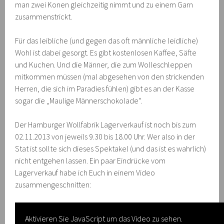
man zwei Konen gleichzeitig nimmt und zu einem Garn
zusammenstrickt.
Für das leibliche (und gegen das oft männliche leidliche)
Wohl ist dabei gesorgt. Es gibt kostenlosen Kaffee, Säfte
und Kuchen. Und die Männer, die zum Wolleschleppen
mitkommen müssen (mal abgesehen von den strickenden
Herren, die sich im Paradies fühlen) gibt es an der Kasse
sogar die „Maulige Männerschokolade“.
Der Hamburger Wollfabrik Lagerverkauf ist noch bis zum
02.11.2013 von jeweils 9.30 bis 18.00 Uhr. Wer also in der
Stat ist sollte sich dieses Spektakel (und das ist es wahrlich)
nicht entgehen lassen. Ein paar Eindrücke vom
Lagerverkauf habe ich Euch in einem Video
zusammengeschnitten:
Aktivieren Sie JavaScript um das Video zu sehen.