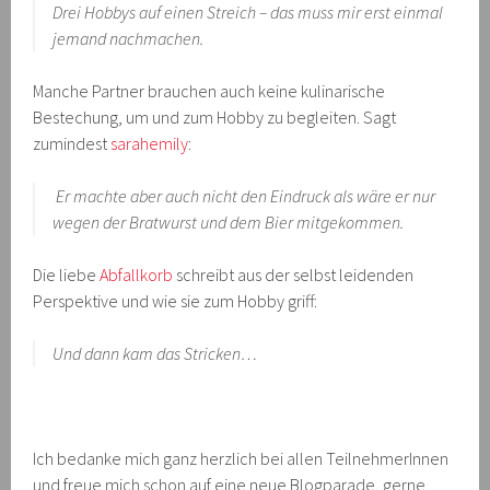
Drei Hobbys auf einen Streich – das muss mir erst einmal
jemand nachmachen.
Manche Partner brauchen auch keine kulinarische
Bestechung, um und zum Hobby zu begleiten. Sagt
zumindest
sarahemily
:
Er machte aber auch nicht den Eindruck als wäre er nur
wegen der Bratwurst und dem Bier mitgekommen.
Die liebe
Abfallkorb
schreibt aus der selbst leidenden
Perspektive und wie sie zum Hobby griff:
Und dann kam das Stricken…
Ich bedanke mich ganz herzlich bei allen TeilnehmerInnen
und freue mich schon auf eine neue Blogparade, gerne