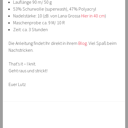
Lauflänge 90 m/ 50 g
53% Schurwolle (superwash), 47% Polyacryl
Nadelstärke: 10 (zB. von Lana Grossa
Hier in 40 cm
)
Maschenprobe ca. 9 M/ 10 R
Zeit: ca. 3 Stunden
Die Anleitung findet Ihr direkt in ihrem
Blog
. Viel Spaß beim
Nachstricken.
That’s it – I knit.
Geht raus und strickt!
Euer Lutz