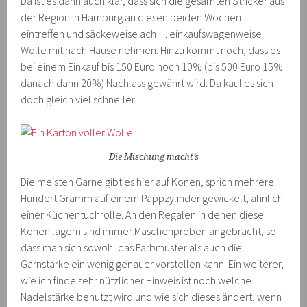
Da ist es dann auch klar, dass sich die gesamten Stricker aus
der Region in Hamburg an diesen beiden Wochen
eintreffen und säckeweise ach… einkaufswagenweise
Wolle mit nach Hause nehmen. Hinzu kommt noch, dass es
bei einem Einkauf bis 150 Euro noch 10% (bis 500 Euro 15%
danach dann 20%) Nachlass gewährt wird. Da kauf es sich
doch gleich viel schneller.
Die Mischung macht’s
Die meisten Garne gibt es hier auf Konen, sprich mehrere
Hundert Gramm auf einem Pappzylinder gewickelt, ähnlich
einer Küchentuchrolle. An den Regalen in denen diese
Konen lagern sind immer Maschenproben angebracht, so
dass man sich sowohl das Farbmuster als auch die
Garnstärke ein wenig genauer vorstellen kann. Ein weiterer,
wie ich finde sehr nützlicher Hinweis ist noch welche
Nadelstärke benutzt wird und wie sich dieses ändert, wenn