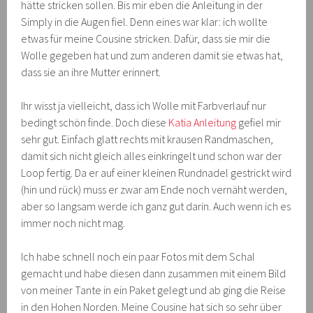
hätte stricken sollen. Bis mir eben die Anleitung in der
Simply in die Augen fiel. Denn eines war klar: ich wollte
etwas für meine Cousine stricken. Dafür, dass sie mir die
Wolle gegeben hat und zum anderen damit sie etwas hat,
dass sie an ihre Mutter erinnert.
Ihr wisst ja vielleicht, dass ich Wolle mit Farbverlauf nur
bedingt schön finde. Doch diese
Katia Anleitung
gefiel mir
sehr gut. Einfach glatt rechts mit krausen Randmaschen,
damit sich nicht gleich alles einkringelt und schon war der
Loop fertig. Da er auf einer kleinen Rundnadel gestrickt wird
(hin und rück) muss er zwar am Ende noch vernäht werden,
aber so langsam werde ich ganz gut darin. Auch wenn ich es
immer noch nicht mag.
Ich habe schnell noch ein paar Fotos mit dem Schal
gemacht und habe diesen dann zusammen mit einem Bild
von meiner Tante in ein Paket gelegt und ab ging die Reise
in den Hohen Norden. Meine Cousine hat sich so sehr über