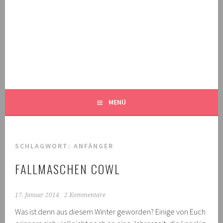
Springe
zum
Inhalt
MALEKNITTING
DER STRICK-BLOG FÜR MÄNNER UND IHRE FANS
MENÜ
SCHLAGWORT:
ANFÄNGER
FALLMASCHEN COWL
17. Januar 2014
2 Kommentare
Was ist denn aus diesem Winter geworden? Einige von Euch