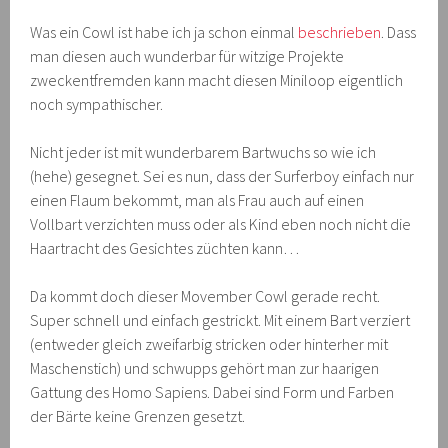
Was ein Cowl ist habe ich ja schon einmal
beschrieben
. Dass
man diesen auch wunderbar für witzige Projekte
zweckentfremden kann macht diesen Miniloop eigentlich
noch sympathischer.
Nicht jeder ist mit wunderbarem Bartwuchs so wie ich
(hehe) gesegnet. Sei es nun, dass der Surferboy einfach nur
einen Flaum bekommt, man als Frau auch auf einen
Vollbart verzichten muss oder als Kind eben noch nicht die
Haartracht des Gesichtes züchten kann…
Da kommt doch dieser Movember Cowl gerade recht.
Super schnell und einfach gestrickt. Mit einem Bart verziert
(entweder gleich zweifarbig stricken oder hinterher mit
Maschenstich) und schwupps gehört man zur haarigen
Gattung des Homo Sapiens. Dabei sind Form und Farben
der Bärte keine Grenzen gesetzt.