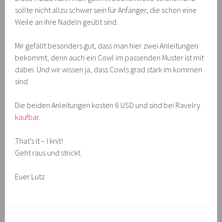
sollte nicht allzu schwer sein für Anfänger, die schon eine
Weile an ihre Nadeln geübt sind.
Mir gefällt besonders gut, dass man hier zwei Anleitungen
bekommt, denn auch ein Cowl im passenden Muster ist mit
dabei. Und wir wissen ja, dass Cowls grad stark im kommen
sind.
Die beiden Anleitungen kosten 6 USD und sind bei Ravelry
kaufbar
.
That’s it – I knit!
Geht raus und strickt.
Euer Lutz