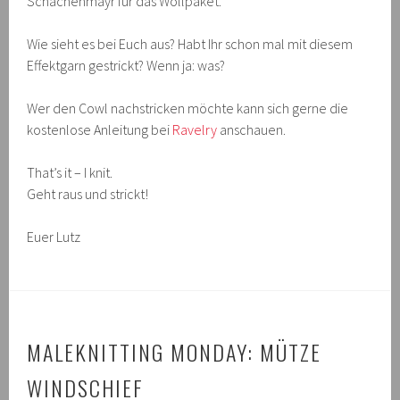
Schachenmayr für das Wollpaket.
Wie sieht es bei Euch aus? Habt Ihr schon mal mit diesem
Effektgarn gestrickt? Wenn ja: was?
Wer den Cowl nachstricken möchte kann sich gerne die
kostenlose Anleitung bei
Ravelry
anschauen.
That’s it – I knit.
Geht raus und strickt!
Euer Lutz
MALEKNITTING MONDAY: MÜTZE
WINDSCHIEF