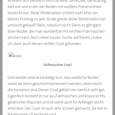
erinnern sich vielleicht noch an eine Jahreszeit, die knackig
kalt war und in der der Boden mit weißem Pulverschnee
bedeckt war. Diese Wintersaison scheint wohl eher ein
kleiner Frühling zu sein. Ist die ganze dicke Winterwolle nun
umsonst gekauft? Nein, natürlich nicht. Denn es gibt ganz
tolle Muster, die man wunderbar mit leichten Fallmaschen
stricken kann. Nach einer kurzen Suche auf Ravelry habe
ich dann auch diesen netten Cowl gefunden.
Fallmaschen Cowl
Und wieder einmal bestätigt sich, dass einfache Muster,
wenn sie denn geschickt kombiniert werden, eben doch
die besseren sind. Dieser Cowl gefällt mir nämlich sehr gut.
Eigentlich besteht er nur aus Fallmaschen und kraus rechts
gestrickten Maschen und ist somit auch für Anfänger leicht
erlernbar. Der Cowl ist auch sehr schnell gemacht, da hier in
Nadelstärke 10 gestrickt wird.