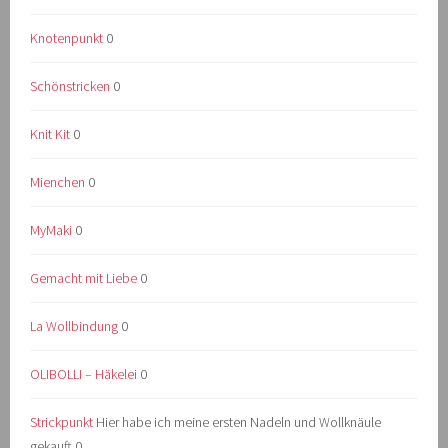
Knotenpunkt
0
Schönstricken
0
Knit Kit
0
Mienchen
0
MyMaki
0
Gemacht mit Liebe
0
La Wollbindung
0
OLIBOLLI – Häkelei
0
Strickpunkt
Hier habe ich meine ersten Nadeln und Wollknäule
gekauft 0