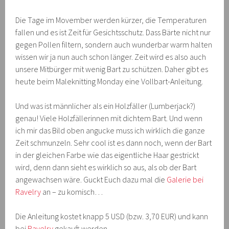
Die Tage im Movember werden kürzer, die Temperaturen
fallen und es ist Zeit für Gesichtsschutz. Dass Bärte nicht nur
gegen Pollen filtern, sondern auch wunderbar warm halten
wissen wir ja nun auch schon länger. Zeit wird es also auch
unsere Mitbürger mit wenig Bart zu schützen. Daher gibt es
heute beim Maleknitting Monday eine Vollbart-Anleitung.
Und was ist männlicher als ein Holzfäller (Lumberjack?)
genau! Viele Holzfällerinnen mit dichtem Bart. Und wenn
ich mir das Bild oben angucke muss ich wirklich die ganze
Zeit schmunzeln. Sehr cool ist es dann noch, wenn der Bart
in der gleichen Farbe wie das eigentliche Haar gestrickt
wird, denn dann sieht es wirklich so aus, als ob der Bart
angewachsen wäre. Guckt Euch dazu mal die
Galerie bei
Ravelry
an – zu komisch…
Die Anleitung kostet knapp 5 USD (bzw. 3,70 EUR) und kann
bei
Ravelry
gekauft werden.