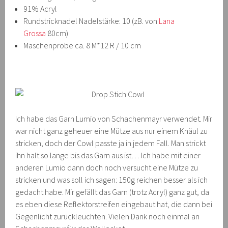
91% Acryl
Rundstricknadel Nadelstärke: 10 (zB. von
Lana
Grossa
80cm)
Maschenprobe ca. 8 M*12 R / 10 cm
Ich habe das Garn Lumio von Schachenmayr verwendet. Mir
war nicht ganz geheuer eine Mütze aus nur einem Knäul zu
stricken, doch der Cowl passte ja in jedem Fall. Man strickt
ihn halt so lange bis das Garn aus ist… Ich habe mit einer
anderen Lumio dann doch noch versucht eine Mütze zu
stricken und was soll ich sagen: 150g reichen besser als ich
gedacht habe. Mir gefällt das Garn (trotz Acryl) ganz gut, da
es eben diese Reflektorstreifen eingebaut hat, die dann bei
Gegenlicht zurückleuchten. Vielen Dank noch einmal an