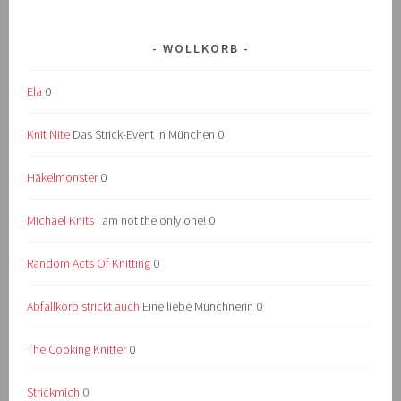
WOLLKORB
Ela
0
Knit Nite
Das Strick-Event in München 0
Häkelmonster
0
Michael Knits
I am not the only one! 0
Random Acts Of Knitting
0
Abfallkorb strickt auch
Eine liebe Münchnerin 0
The Cooking Knitter
0
Strickmich
0