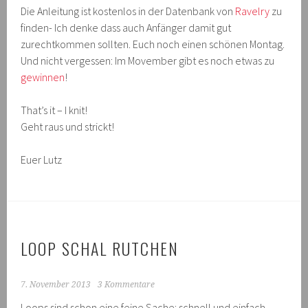
Die Anleitung ist kostenlos in der Datenbank von
Ravelry
zu
finden- Ich denke dass auch Anfänger damit gut
zurechtkommen sollten. Euch noch einen schönen Montag.
Und nicht vergessen: Im Movember gibt es noch etwas zu
gewinnen
!
That’s it – I knit!
Geht raus und strickt!
Euer Lutz
LOOP SCHAL RUTCHEN
7. November 2013
3 Kommentare
Loops sind schon eine feine Sache: schnell und einfach