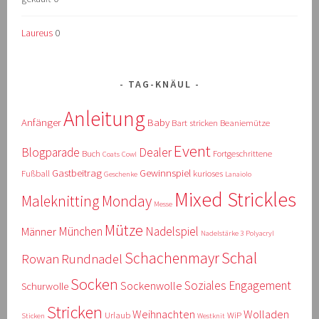
Laureus
0
TAG-KNÄUL
Anleitung
Anfänger
Baby
Bart stricken
Beaniemütze
Event
Blogparade
Dealer
Buch
Fortgeschrittene
Coats
Cowl
Gastbeitrag
Gewinnspiel
Fußball
kurioses
Geschenke
Lanaiolo
Mixed Strickles
Maleknitting Monday
Messe
Mütze
München
Nadelspiel
Männer
Nadelstärke 3
Polyacryl
Schal
Schachenmayr
Rowan
Rundnadel
Socken
Soziales Engagement
Sockenwolle
Schurwolle
Stricken
Weihnachten
Wolladen
Urlaub
WiP
Sticken
Westknit