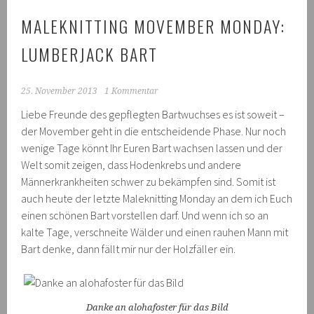
MALEKNITTING MOVEMBER MONDAY:
LUMBERJACK BART
25. November 2013
1 Kommentar
Liebe Freunde des gepflegten Bartwuchses es ist soweit –
der Movember geht in die entscheidende Phase. Nur noch
wenige Tage könnt Ihr Euren Bart wachsen lassen und der
Welt somit zeigen, dass Hodenkrebs und andere
Männerkrankheiten schwer zu bekämpfen sind. Somit ist
auch heute der letzte Maleknitting Monday an dem ich Euch
einen schönen Bart vorstellen darf. Und wenn ich so an
kalte Tage, verschneite Wälder und einen rauhen Mann mit
Bart denke, dann fällt mir nur der Holzfäller ein.
Danke an alohafoster für das Bild