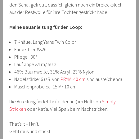
den Schal gefreut, dass ich gleich noch ein Dreieckstuch
aus der Restwolle für ihre Tochter gestrickt habe.
Meine Bauanleitung für den Loop:
7 Knäuel Lang Yarns Twin Color
Farbe: hier 8826
Pflege: 30°
Lauflänge 84 m/ 50 g
46% Baumwolle, 31% Acryl, 23% Nylon
Nadelstärke: 6 (zB. von
PRYM. 40 cm
sind ausreichend)
Maschenprobe ca. 15 M/ 10 cm
Die Anleitung findet Ihr (leider nur) im Heft von
Simply
Stricken
oder Katia. Viel Spaß beim Nachstricken.
That’s it – I knit.
Geht raus und strickt!