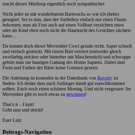
macht diesen Miniloop eigentlich noch sympathischer.
Nicht jeder ist mit wunderbarem Bartwuchs so wie ich (hehe)
gesegnet. Sei es nun, dass der Surferboy einfach nur einen Flaum
bekommt, man als Frau auch auf einen Vollbart verzichten muss
oder als Kind eben noch nicht die Haartracht des Gesichtes züchten
kann…
Da kommt doch dieser Movember Cowl gerade recht. Super schnell
und einfach gestrickt. Mit einem Bart verziert (entweder gleich
zweifarbig stricken oder hinterher mit Maschenstich) und schwupps
gehört man zur haarigen Gattung des Homo Sapiens. Dabei sind
Form und Farben der Bärte keine Grenzen gesetzt.
Die Anleitung ist kostenlos in der Datenbank von
Ravelry
zu
finden- Ich denke dass auch Anfänger damit gut zurechtkommen
sollten. Euch noch einen schönen Montag. Und nicht vergessen: Im
Movember gibt es noch etwas zu
gewinnen
!
That’s it – I knit!
Geht raus und strickt!
Euer Lutz
Beitrags-Navigation