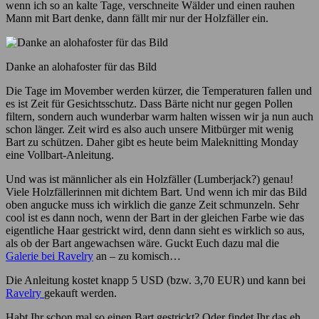
wenn ich so an kalte Tage, verschneite Wälder und einen rauhen
Mann mit Bart denke, dann fällt mir nur der Holzfäller ein.
Danke an alohafoster für das Bild
Die Tage im Movember werden kürzer, die Temperaturen fallen und
es ist Zeit für Gesichtsschutz. Dass Bärte nicht nur gegen Pollen
filtern, sondern auch wunderbar warm halten wissen wir ja nun auch
schon länger. Zeit wird es also auch unsere Mitbürger mit wenig
Bart zu schützen. Daher gibt es heute beim Maleknitting Monday
eine Vollbart-Anleitung.
Und was ist männlicher als ein Holzfäller (Lumberjack?) genau!
Viele Holzfällerinnen mit dichtem Bart. Und wenn ich mir das Bild
oben angucke muss ich wirklich die ganze Zeit schmunzeln. Sehr
cool ist es dann noch, wenn der Bart in der gleichen Farbe wie das
eigentliche Haar gestrickt wird, denn dann sieht es wirklich so aus,
als ob der Bart angewachsen wäre. Guckt Euch dazu mal die
Galerie bei Ravelry
an – zu komisch…
Die Anleitung kostet knapp 5 USD (bzw. 3,70 EUR) und kann bei
Ravelry
gekauft werden.
Habt Ihr schon mal so einen Bart gestrickt? Oder findet Ihr das eh