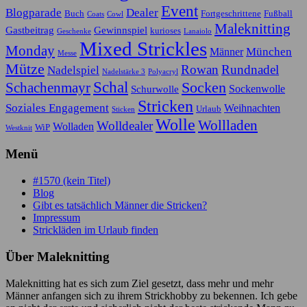
Event
Blogparade
Dealer
Buch
Fortgeschrittene
Fußball
Coats
Cowl
Maleknitting
Gastbeitrag
Gewinnspiel
kurioses
Geschenke
Lanaiolo
Mixed Strickles
Monday
München
Männer
Messe
Mütze
Rowan
Rundnadel
Nadelspiel
Nadelstärke 3
Polyacryl
Schal
Socken
Schachenmayr
Sockenwolle
Schurwolle
Stricken
Soziales Engagement
Weihnachten
Urlaub
Sticken
Wolle
Wollladen
Wolldealer
Wolladen
WiP
Westknit
Menü
#1570 (kein Titel)
Blog
Gibt es tatsächlich Männer die Stricken?
Impressum
Strickläden im Urlaub finden
Über Maleknitting
Maleknitting hat es sich zum Ziel gesetzt, dass mehr und mehr
Männer anfangen sich zu ihrem Strickhobby zu bekennen. Ich gebe