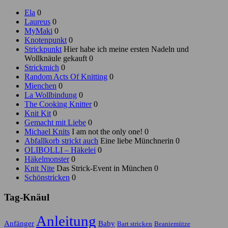
Ela
0
Laureus
0
MyMaki
0
Knotenpunkt
0
Strickpunkt
Hier habe ich meine ersten Nadeln und
Wollknäule gekauft 0
Strickmich
0
Random Acts Of Knitting
0
Mienchen
0
La Wollbindung
0
The Cooking Knitter
0
Knit Kit
0
Gemacht mit Liebe
0
Michael Knits
I am not the only one! 0
Abfallkorb strickt auch
Eine liebe Münchnerin 0
OLIBOLLI – Häkelei
0
Häkelmonster
0
Knit Nite
Das Strick-Event in München 0
Schönstricken
0
Tag-Knäul
Anleitung
Anfänger
Baby
Bart stricken
Beaniemütze