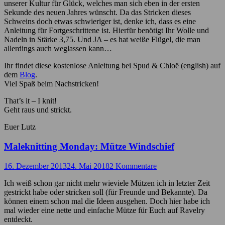
unserer Kultur für Glück, welches man sich eben in der ersten
Sekunde des neuen Jahres wünscht. Da das Stricken dieses
Schweins doch etwas schwieriger ist, denke ich, dass es eine
Anleitung für Fortgeschrittene ist. Hierfür benötigt Ihr Wolle und
Nadeln in Stärke 3,75. Und JA – es hat weiße Flügel, die man
allerdings auch weglassen kann…
Ihr findet diese kostenlose Anleitung bei Spud & Chloë (english) auf
dem
Blog
.
Viel Spaß beim Nachstricken!
That’s it – I knit!
Geht raus und strickt.
Euer Lutz
Maleknitting Monday: Mütze Windschief
16. Dezember 2013
24. Mai 2018
2 Kommentare
Ich weiß schon gar nicht mehr wieviele Mützen ich in letzter Zeit
gestrickt habe oder stricken soll (für Freunde und Bekannte). Da
können einem schon mal die Ideen ausgehen. Doch hier habe ich
mal wieder eine nette und einfache Mütze für Euch auf Ravelry
entdeckt.