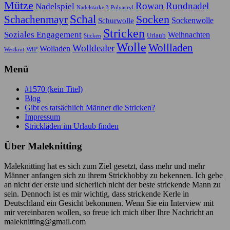
Mütze
Rowan
Rundnadel
Nadelspiel
Nadelstärke 3
Polyacryl
Schal
Socken
Schachenmayr
Sockenwolle
Schurwolle
Stricken
Soziales Engagement
Weihnachten
Urlaub
Sticken
Wolle
Wollladen
Wolldealer
Wolladen
WiP
Westknit
Menü
#1570 (kein Titel)
Blog
Gibt es tatsächlich Männer die Stricken?
Impressum
Strickläden im Urlaub finden
Über Maleknitting
Maleknitting hat es sich zum Ziel gesetzt, dass mehr und mehr
Männer anfangen sich zu ihrem Strickhobby zu bekennen. Ich gebe
an nicht der erste und sicherlich nicht der beste strickende Mann zu
sein. Dennoch ist es mir wichtig, dass strickende Kerle in
Deutschland ein Gesicht bekommen. Wenn Sie ein Interview mit
mir vereinbaren wollen, so freue ich mich über Ihre Nachricht an
maleknitting@gmail.com