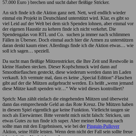
57.000 Euro ) brechen und sucht daher fleißige Stricker.
An sich finde ich die Aktion ganz nett. Nett, weil endlich wieder
einmal ein Projekt in Deutschland unterstützt wird. Klar, es gibt so
viel Leid auf der Welt bei dem sich Spenden lohnen, aber einmal vor
der eigenen Haustür zu kehren finde ich nicht verkehrt. Die
Spendengalas von RTL und Co. suchen ja immer nach schlimmen
Fällen in Übersee. Doch einmal auch hier die Armen zu unterstützen
daran denkt kaum einer. Allerdings finde ich die Aktion etwas… wie
soll ich sagen… speziell.
Da sucht man fleißige Mützenstricker, die Ihre Zeit und Restwolle in
kleine Hauben stecken. Dieser Kopfschmuck wird dann auf
Smoothieflaschen gesteckt, diese wiederum werden dann im Laden
verkauft. Ich vermute mal, dass es keine „Special Edition“-Flaschen
gibt auf der die Mützen aufgebracht werden. Es heißt „wenn jemand
diese Mütze kauft spenden wir…“ Wie wird dieses kontrolliert?
Sprich: Man zählt einfach die eingehenden Mützen und überweist
dann das entsprechende Geld an das Rote Kreuz. Die Mützen haben
in diesem Spiel eigentlich gar keine Funktion. Vielleicht taugen sie
noch als Eierwärmer. Bitte versteht mich nicht falsch: Stricken, um
etwas Gutes zu tun finde ich super. Aber meiner Meinung nach
sollte man mit den Ergebnissen, wie bei der
Pinguin-Pullover
Aktion, seine Hilfe leisten. Wenn dem nicht der Fall sein sollte freue