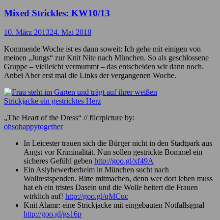
Mixed Strickles: KW10/13
10. März 2013
24. Mai 2018
Kommende Woche ist es dann soweit: Ich gehe mit einigen von
meinen „Jungs“ zur Knit Nite nach München. So als geschlossene
Gruppe – vielleicht vermummt – das entscheiden wir dann noch.
Anbei Aber erst mal die Links der vergangenen Woche.
„The Heart of the Dress“ // flicrpicture by:
ohsohappytogether
In Leicester trauen sich die Bürger nicht in den Stadtpark aus
Angst vor Kriminalität. Nun sollen gestrickte Bommel ein
sicheres Gefühl geben
http://goo.gl/xf49A
Ein Aslybewerberheim in München sucht nach
Wollrestspenden. Bitte mitmachen, denn wer dort leben muss
hat eh ein tristes Dasein und die Wolle heitert die Frauen
wirklich auf!
http://goo.gl/qMCuc
Knit Alamr: eine Strickjacke mit eingebauten Notfallsignal
http://goo.gl/gs16p