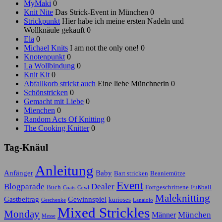
MyMaki
0
Knit Nite
Das Strick-Event in München 0
Strickpunkt
Hier habe ich meine ersten Nadeln und
Wollknäule gekauft 0
Ela
0
Michael Knits
I am not the only one! 0
Knotenpunkt
0
La Wollbindung
0
Knit Kit
0
Abfallkorb strickt auch
Eine liebe Münchnerin 0
Schönstricken
0
Gemacht mit Liebe
0
Mienchen
0
Random Acts Of Knitting
0
The Cooking Knitter
0
Tag-Knäul
Anleitung
Anfänger
Baby
Bart stricken
Beaniemütze
Event
Blogparade
Dealer
Buch
Fortgeschrittene
Fußball
Coats
Cowl
Maleknitting
Gastbeitrag
Gewinnspiel
kurioses
Geschenke
Lanaiolo
Mixed Strickles
Monday
München
Männer
Messe