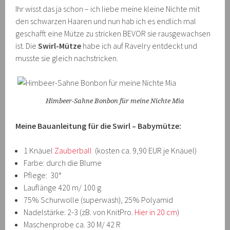
Ihr wisst das ja schon – ich liebe meine kleine Nichte mit
den schwarzen Haaren und nun hab ich es endlich mal
geschafft eine Mütze zu stricken BEVOR sie rausgewachsen
ist. Die
Swirl-Mütze
habe ich auf Ravelry entdeckt und
musste sie gleich nachstricken.
Himbeer-Sahne Bonbon für meine Nichte Mia
Meine Bauanleitung für die Swirl – Babymütze:
1 Knäuel
Zauberball
(kosten ca. 9,90 EUR je Knäuel)
Farbe: durch die Blume
Pflege: 30°
Lauflänge 420 m/ 100 g
75% Schurwolle (superwash), 25% Polyamid
Nadelstärke: 2-3 (zB. von KnitPro.
Hier in 20 cm
)
Maschenprobe ca. 30 M/ 42 R