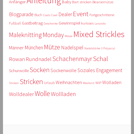
Anleitung
Anfänger
Baby
Bart stricken
Beaniemütze
Event
Blogparade
Dealer
Buch
Fortgeschrittene
Coats
Cowl
Gastbeitrag
Gewinnspiel
Fußball
kurioses
Geschenke
Lanaiolo
Mixed Strickles
Maleknitting Monday
Messe
Mütze
München
Nadelspiel
Männer
Nadelstärke 3
Polyacryl
Schal
Schachenmayr
Rowan
Rundnadel
Socken
Soziales Engagement
Sockenwolle
Schurwolle
Stricken
Weihnachten
Wolladen
Urlaub
WiP
Sticken
Westknit
Wolle
Wollladen
Wolldealer