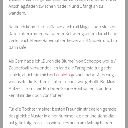
Anschlagsfaden zwischen Nadel 4 und 1 fängt an zu
wandern.
Natürlich könnt Ihr das Ganze auch mit Magic Loop stricken.
Da ich aber immer mal wieder Schwierigkeiten damit habe
verteile ich kleine Babymützen lieber auf 4 Nadeln und bin
dann safe.
Als Garn habe ich „Durch die Blume“ von Schoppelwolle /
Zauberball verwendet. Ich fand die Farbgestaltung sehr
schick, als ich sie mir bei
Lanaiolo
gekauft habe. Allerdings
wechseln die Farben nicht so schnell wie gehofft. Bei Mias
Mütze ist somit ein Himbeer-Sahne Bonbon entstanden.
kennt ihr die noch von früher?
Für die Tochter meiner besten Freundin stricke ich gerade
das gleiche Muster in einer Nummer kleiner und siehe da:
auf grün folgt rosa – so wie ich es auch am Anfang haben