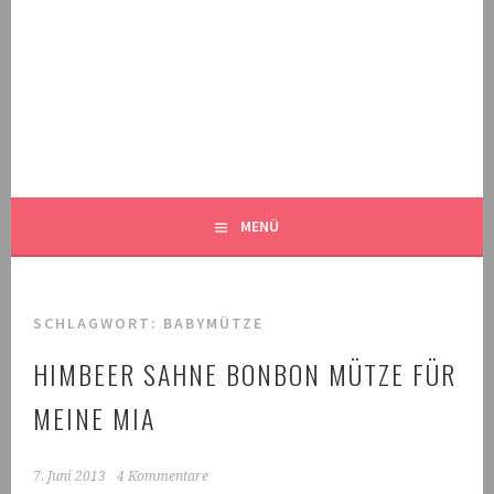
Springe
zum
Inhalt
MALEKNITTING
DER STRICK-BLOG FÜR MÄNNER UND IHRE FANS
MENÜ
SCHLAGWORT:
BABYMÜTZE
HIMBEER SAHNE BONBON MÜTZE FÜR
MEINE MIA
7. Juni 2013
4 Kommentare