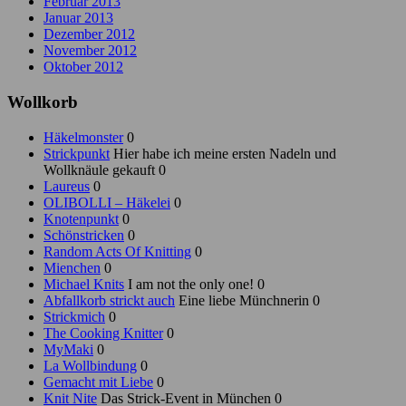
Februar 2013
Januar 2013
Dezember 2012
November 2012
Oktober 2012
Wollkorb
Häkelmonster
0
Strickpunkt
Hier habe ich meine ersten Nadeln und
Wollknäule gekauft 0
Laureus
0
OLIBOLLI – Häkelei
0
Knotenpunkt
0
Schönstricken
0
Random Acts Of Knitting
0
Mienchen
0
Michael Knits
I am not the only one! 0
Abfallkorb strickt auch
Eine liebe Münchnerin 0
Strickmich
0
The Cooking Knitter
0
MyMaki
0
La Wollbindung
0
Gemacht mit Liebe
0
Knit Nite
Das Strick-Event in München 0