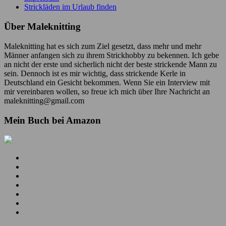
Strickläden im Urlaub finden
Über Maleknitting
Maleknitting hat es sich zum Ziel gesetzt, dass mehr und mehr
Männer anfangen sich zu ihrem Strickhobby zu bekennen. Ich gebe
an nicht der erste und sicherlich nicht der beste strickende Mann zu
sein. Dennoch ist es mir wichtig, dass strickende Kerle in
Deutschland ein Gesicht bekommen. Wenn Sie ein Interview mit
mir vereinbaren wollen, so freue ich mich über Ihre Nachricht an
maleknitting@gmail.com
Mein Buch bei Amazon
Mein
YouTube
Meine
Kanal
Facebook
Meine
Seite
Instagram
Meine
Bilder
Pins
Mein
RSS
Folge
Feed
mir
Ich
auf
bin