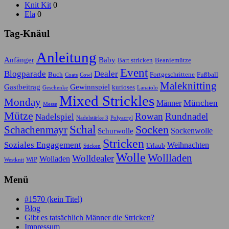
Knit Kit
0
Ela
0
Tag-Knäul
Anleitung
Anfänger
Baby
Bart stricken
Beaniemütze
Event
Blogparade
Dealer
Buch
Fortgeschrittene
Fußball
Coats
Cowl
Maleknitting
Gastbeitrag
Gewinnspiel
kurioses
Geschenke
Lanaiolo
Mixed Strickles
Monday
München
Männer
Messe
Mütze
Rowan
Rundnadel
Nadelspiel
Nadelstärke 3
Polyacryl
Schal
Socken
Schachenmayr
Sockenwolle
Schurwolle
Stricken
Soziales Engagement
Weihnachten
Urlaub
Sticken
Wolle
Wollladen
Wolldealer
Wolladen
WiP
Westknit
Menü
#1570 (kein Titel)
Blog
Gibt es tatsächlich Männer die Stricken?
Impressum