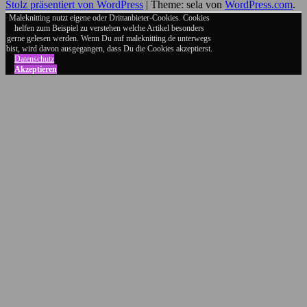
Stolz präsentiert von WordPress
|
Theme: sela von
WordPress.com
.
Twitter
auch
auf
Maleknitting nutzt eigene oder Drittanbieter-Cookies. Cookies
helfen zum Beispiel zu verstehen welche Artikel besonders
Google+
gerne gelesen werden. Wenn Du auf maleknitting.de unterwegs
bist, wird davon ausgegangen, dass Du die Cookies akzeptierst.
Datenschutz
Akzeptieren