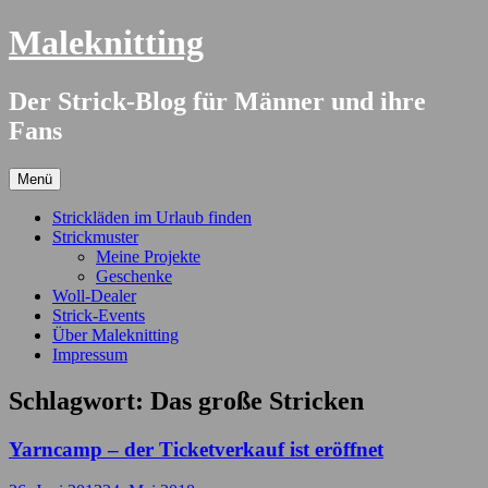
Springe
Maleknitting
zum
Inhalt
Der Strick-Blog für Männer und ihre
Fans
Menü
Strickläden im Urlaub finden
Strickmuster
Meine Projekte
Geschenke
Woll-Dealer
Strick-Events
Über Maleknitting
Impressum
Schlagwort:
Das große Stricken
Yarncamp – der Ticketverkauf ist eröffnet