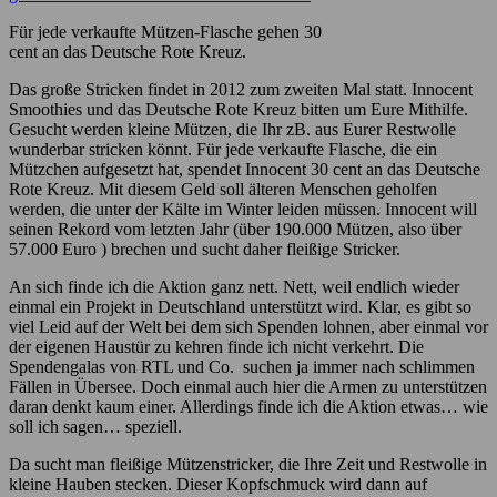
Für jede verkaufte Mützen-Flasche gehen 30
cent an das Deutsche Rote Kreuz.
Das große Stricken findet in 2012 zum zweiten Mal statt. Innocent
Smoothies und das Deutsche Rote Kreuz bitten um Eure Mithilfe.
Gesucht werden kleine Mützen, die Ihr zB. aus Eurer Restwolle
wunderbar stricken könnt. Für jede verkaufte Flasche, die ein
Mützchen aufgesetzt hat, spendet Innocent 30 cent an das Deutsche
Rote Kreuz. Mit diesem Geld soll älteren Menschen geholfen
werden, die unter der Kälte im Winter leiden müssen. Innocent will
seinen Rekord vom letzten Jahr (über 190.000 Mützen, also über
57.000 Euro ) brechen und sucht daher fleißige Stricker.
An sich finde ich die Aktion ganz nett. Nett, weil endlich wieder
einmal ein Projekt in Deutschland unterstützt wird. Klar, es gibt so
viel Leid auf der Welt bei dem sich Spenden lohnen, aber einmal vor
der eigenen Haustür zu kehren finde ich nicht verkehrt. Die
Spendengalas von RTL und Co. suchen ja immer nach schlimmen
Fällen in Übersee. Doch einmal auch hier die Armen zu unterstützen
daran denkt kaum einer. Allerdings finde ich die Aktion etwas… wie
soll ich sagen… speziell.
Da sucht man fleißige Mützenstricker, die Ihre Zeit und Restwolle in
kleine Hauben stecken. Dieser Kopfschmuck wird dann auf