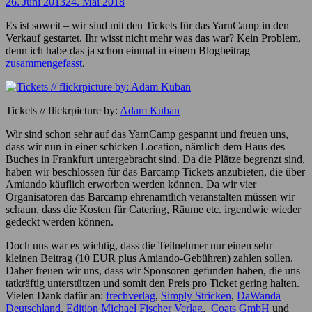
26. Juni 2013
24. Mai 2018
Es ist soweit – wir sind mit den Tickets für das YarnCamp in den
Verkauf gestartet. Ihr wisst nicht mehr was das war? Kein Problem,
denn ich habe das ja schon einmal in einem Blogbeitrag
zusammengefasst
.
Tickets // flickrpicture by:
Adam Kuban
Wir sind schon sehr auf das YarnCamp gespannt und freuen uns,
dass wir nun in einer schicken Location, nämlich dem Haus des
Buches in Frankfurt untergebracht sind. Da die Plätze begrenzt sind,
haben wir beschlossen für das Barcamp Tickets anzubieten, die über
Amiando käuflich erworben werden können. Da wir vier
Organisatoren das Barcamp ehrenamtlich veranstalten müssen wir
schaun, dass die Kosten für Catering, Räume etc. irgendwie wieder
gedeckt werden können.
Doch uns war es wichtig, dass die Teilnehmer nur einen sehr
kleinen Beitrag (10 EUR plus Amiando-Gebühren) zahlen sollen.
Daher freuen wir uns, dass wir Sponsoren gefunden haben, die uns
tatkräftig unterstützen und somit den Preis pro Ticket gering halten.
Vielen Dank dafür an:
frechverlag
,
Simply Stricken
,
DaWanda
Deutschland
,
Edition Michael Fischer Verlag
,
Coats GmbH
und