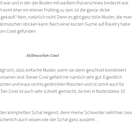
kalt war und in der der Boden mit weißem Pulverschnee bedeckt war.
 wohl eher ein kleiner Frühling zu sein. Ist die ganze dicke
ekauft? Nein, natürlich nicht. Denn es gibt ganz tolle Muster, die man
allmaschen stricken kann. Nach einer kurzen Suche auf Ravelry habe
tten Cowl gefunden.
Fallmaschen Cowl
gt sich, dass einfache Muster, wenn sie denn geschickt kombiniert
seren sind. Dieser Cowl gefällt mir nämlich sehr gut. Eigentlich
schen und kraus rechts gestrickten Maschen und ist somit auch für
. Der Cowl ist auch sehr schnell gemacht, da hier in Nadelstärke 10
l den kompletten Schal liegend, denn meine Schwester sieht hier zwa
t sicherlich auch wissen wie der Schal ganz aussieht…