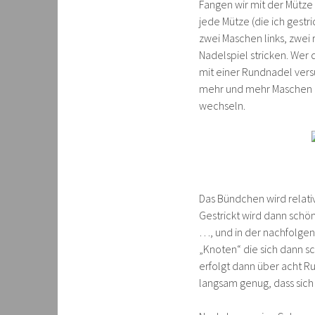
Fangen wir mit der Mütze a
jede Mütze (die ich gestr
zwei Maschen links, zwe
Nadelspiel stricken. Wer
mit einer Rundnadel vers
mehr und mehr Maschen 
wechseln.
Das Bündchen wird relati
Gestrickt wird dann schön 
…, und in der nachfolgend
„Knoten“ die sich dann s
erfolgt dann über acht Ru
langsam genug, dass sich 