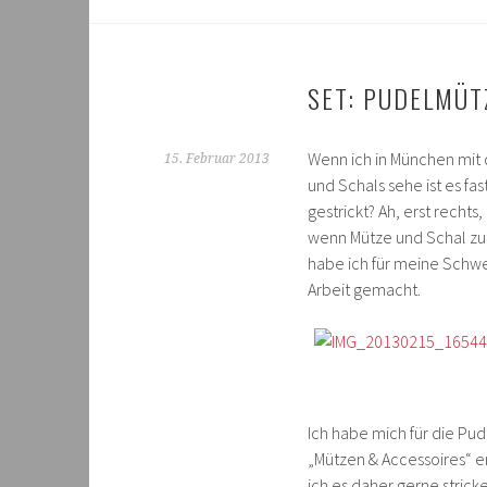
SET: PUDELMÜT
Wenn ich in München mit 
15. Februar 2013
und Schals sehe ist es fas
gestrickt? Ah, erst recht
wenn Mütze und Schal zue
habe ich für meine Schwes
Arbeit gemacht.
Ich habe mich für die P
„Mützen & Accessoires“ e
ich es daher gerne stricke