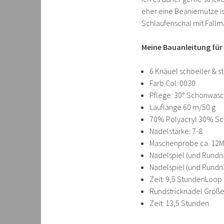
eher eine Beaniemütze is
Schlaufenschal mit Fallm
Meine Bauanleitung für
6 Knäuel schoeller & sta
Farb Col: 0030
Pflege: 30° Schonwas
Lauflänge 60 m/50 g
70% Polyacryl 30% Sc
Nadelstärke: 7-8
Maschenprobe ca. 12M
Nadelspiel (und Rundn
Nadelspiel (und Rundn
Zeit: 9,5 StundenLoop
Rundstricknadel Größe
Zeit: 13,5 Stunden