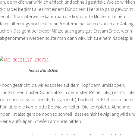
n, denn die war wirklich einfach und schnell gestrickt. Wie so wirklich
ickt habe) beginnt alles mit einem Bündchen. Hier also ganz gewohnt
i rechts. Normalerweise kann man die komplette Mütze mit einem
 damit allerdings noch ein paar Probleme hat kann es auch am Anfang
uchen. Das geht bei dieser Mütze auch ganz gut. Erst am Ende, wenn
abgenommen werden sollte man dann wirklich zu einem Nadelspiel
hohes Bündchen
v hoch gestrickt, da wir es später auf dem Kopf dann umklappen.
lang im Perlmuster. Sprich also: in der ersten Reihe links, rechts, links
en dann versetzt (rechts, links, rechts). Dadurch entstehen kleinere
chön über die komplette Beanie verteilen. Die komplette Abnahme
nden. Ist also gerade noch so schnell, dass es nicht ewig lang wird un
keine auffälligen Streifen am Ende bilden.