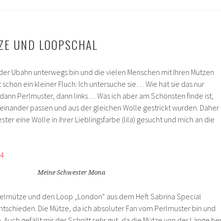
ZE UND LOOPSCHAL
der Ubahn unterwegs bin und die vielen Menschen mit Ihren Mützen
t schon ein kleiner Fluch: Ich untersuche sie… Wie hat sie das nur
s, dann Perlmuster, dann links… Was ich aber am Schönsten finde ist,
inander passen und aus der gleichen Wolle gestrickt wurden. Daher
ter eine Wolle in ihrer Lieblingsfarbe (lila) gesucht und mich an die
Meine Schwester Mona
udelmütze und den Loop „London“ aus dem Heft Sabrina Special
ntschieden. Die Mütze, da ich absoluter Fan vom Perlmuster bin und
. Auch gefällt mir der Schnitt sehr gut, da die Mütze von der Länge he