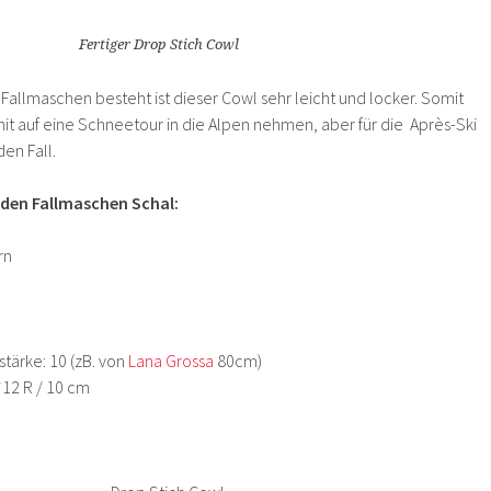
Fertiger Drop Stich Cowl
Fallmaschen besteht ist dieser Cowl sehr leicht und locker. Somit
it auf eine Schneetour in die Alpen nehmen, aber für die Après-Ski
den Fall.
 den Fallmaschen Schal:
rn
tärke: 10 (zB. von
Lana Grossa
80cm)
12 R / 10 cm