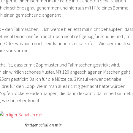
r gerne einen Bommel in der Farbe ihres anderen Schals haben
ch ein schönes grau genommen und hierraus mit Hilfe eines Bommel-
ach einen gemacht und angenäht.
k – den Fallmaschen… Ich werde hier jetzt mal nicht behaupten, dass
Vielleicht bin ich einfach auch noch nicht reif genug für schöne und „im
Oder was auch noch sein kann: ich stricke zu fest. Wie dem auch sei
nz von vorn an.
al ist, dass er mit Zopfmuster und Fallmaschen gestrickt wird.
 ein wirklich schönes Muster. Mit 120 angeschlagenen Maschen geht
25cm gestrickt. Da ich für die Mütze ca. 3 Knäul verwendet habe
n drei für den Loop. Wenn man alles richtig gemacht hätte würden
Zöpfen lockere Fäden hängen, die dann dekorativ da umherbaumeln
t, wie Ihr sehen könnt.
fertiger Schal an mir