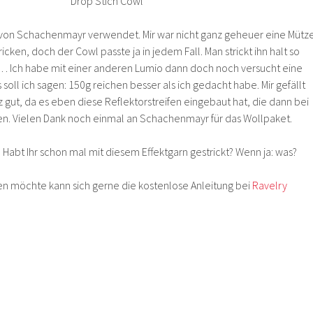
 von Schachenmayr verwendet. Mir war nicht ganz geheuer eine Mütz
icken, doch der Cowl passte ja in jedem Fall. Man strickt ihn halt so
st… Ich habe mit einer anderen Lumio dann doch noch versucht eine
soll ich sagen: 150g reichen besser als ich gedacht habe. Mir gefällt
nz gut, da es eben diese Reflektorstreifen eingebaut hat, die dann bei
n. Vielen Dank noch einmal an Schachenmayr für das Wollpaket.
? Habt Ihr schon mal mit diesem Effektgarn gestrickt? Wenn ja: was?
n möchte kann sich gerne die kostenlose Anleitung bei
Ravelry