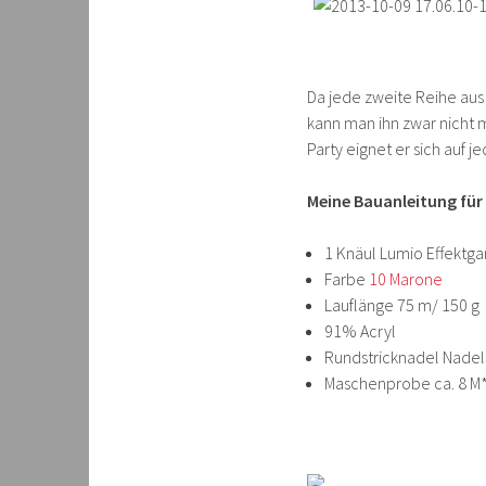
Da jede zweite Reihe aus 
kann man ihn zwar nicht m
Party eignet er sich auf je
Meine Bauanleitung für
1 Knäul Lumio Effektga
Farbe
10 Marone
Lauflänge 75 m/ 150 g
91% Acryl
Rundstricknadel Nadels
Maschenprobe ca. 8 M*