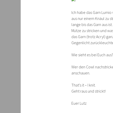
Ich habe das Garn Lumio
aus nur einem Knäul zu str
lange bis das Garn aus i
Mütze zu stricken und was 
das Garn (trotz Acryl) ga
Gegenlicht zurückleuchte
Wie sieht es bei Euch aus
Wer den Cowl nachstricke
anschauen.
That’s it – I knit.
Geht raus und strickt!
Euer Lutz