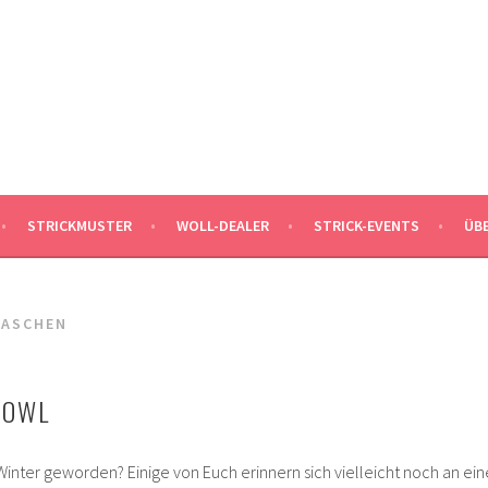
MALEKNITTING
DER STRICK-BLOG FÜR MÄNNER UND IHRE FANS
STRICKMUSTER
WOLL-DEALER
STRICK-EVENTS
ÜB
MASCHEN
COWL
inter geworden? Einige von Euch erinnern sich vielleicht noch an ein