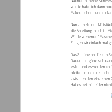
Nachdem meine Schweste
wollte habe ich dann no
Makers schnell und einf
Nun zum kleinen Miststüc
die Anleitung falsch ist. 
Winde wehende“ Maschen. 
Fangen wir einfach mal ga
Das Schöne an diesem Sch
Dadurch ergäbe sich dann
es los und es werden ca. 
bleiben mir die restliche
zwischen den einzelnen 
Hat es bei mir leider nich