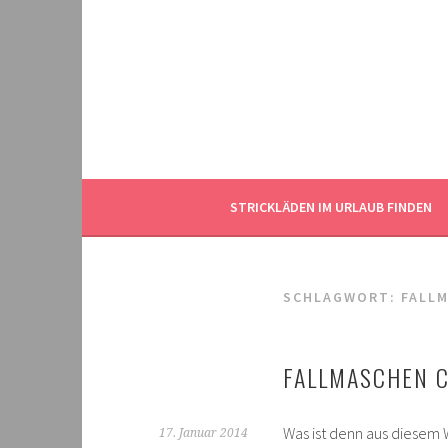
Springe
zum
Inhalt
STRICKLÄDEN IM URLAUB FINDEN
SCHLAGWORT:
FALL
FALLMASCHEN 
Was ist denn aus diesem W
17. Januar 2014