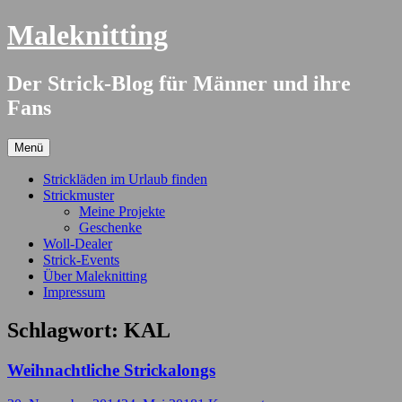
Springe
Maleknitting
zum
Inhalt
Der Strick-Blog für Männer und ihre
Fans
Menü
Strickläden im Urlaub finden
Strickmuster
Meine Projekte
Geschenke
Woll-Dealer
Strick-Events
Über Maleknitting
Impressum
Schlagwort:
KAL
Weihnachtliche Strickalongs