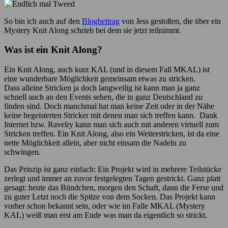
So bin ich auch auf den
Blogbeitrag
von Jess gestoßen, die über ein
Mystery Knit Along schrieb bei dem sie jetzt teilnimmt.
Was ist ein Knit Along?
Ein Knit Along, auch kurz KAL (und in diesem Fall MKAL) ist
eine wunderbare Möglichkeit gemeinsam etwas zu stricken.
Dass alleine Stricken ja doch langweilig ist kann man ja ganz
schnell auch an den Events sehen, die in ganz Deutschland zu
finden sind. Doch manchmal hat man keine Zeit oder in der Nähe
keine begeisterten Stricker mit denen man sich treffen kann. Dank
Internet bzw. Ravelry kann man sich auch mit anderen virtuell zum
Stricken treffen. Ein Knit Along, also ein Weiterstricken, ist da eine
nette Möglichkeit allein, aber nicht einsam die Nadeln zu
schwingen.
Das Prinzip ist ganz einfach: Ein Projekt wird in mehrere Teilstücke
zerlegt und immer an zuvor festgelegten Tagen gestrickt. Ganz platt
gesagt: heute das Bündchen, morgen den Schaft, dann die Ferse und
zu guter Letzt noch die Spitze von dem Socken. Das Projekt kann
vorher schon bekannt sein, oder wie im Falle MKAL (Mystery
KAL) weiß man erst am Ende was man da eigentlich so strickt.