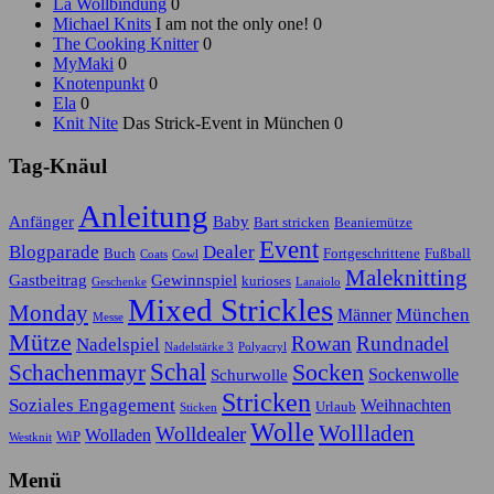
La Wollbindung
0
Michael Knits
I am not the only one! 0
The Cooking Knitter
0
MyMaki
0
Knotenpunkt
0
Ela
0
Knit Nite
Das Strick-Event in München 0
Tag-Knäul
Anleitung
Anfänger
Baby
Bart stricken
Beaniemütze
Event
Blogparade
Dealer
Buch
Fortgeschrittene
Fußball
Coats
Cowl
Maleknitting
Gastbeitrag
Gewinnspiel
kurioses
Geschenke
Lanaiolo
Mixed Strickles
Monday
München
Männer
Messe
Mütze
Rowan
Rundnadel
Nadelspiel
Nadelstärke 3
Polyacryl
Schal
Socken
Schachenmayr
Sockenwolle
Schurwolle
Stricken
Soziales Engagement
Weihnachten
Urlaub
Sticken
Wolle
Wollladen
Wolldealer
Wolladen
WiP
Westknit
Menü