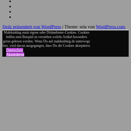
Seite
Instagram
Meine
Bilder
Pins
Mein
RSS
Folge
Feed
mir
Ich
auf
bin
Stolz präsentiert von WordPress
|
Theme: sela von
WordPress.com
.
Twitter
auch
auf
Maleknitting nutzt eigene oder Drittanbieter-Cookies. Cookies
helfen zum Beispiel zu verstehen welche Artikel besonders
Google+
gerne gelesen werden. Wenn Du auf maleknitting.de unterwegs
bist, wird davon ausgegangen, dass Du die Cookies akzeptierst.
Datenschutz
Akzeptieren