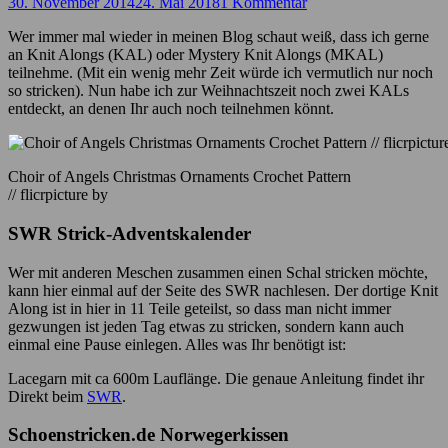
30. November 2014
24. Mai 2018
1 Kommentar
Wer immer mal wieder in meinen Blog schaut weiß, dass ich gerne
an Knit Alongs (KAL) oder Mystery Knit Alongs (MKAL)
teilnehme. (Mit ein wenig mehr Zeit würde ich vermutlich nur noch
so stricken). Nun habe ich zur Weihnachtszeit noch zwei KALs
entdeckt, an denen Ihr auch noch teilnehmen könnt.
Choir of Angels Christmas Ornaments Crochet Pattern
// flicrpicture by
SWR Strick-Adventskalender
Wer mit anderen Meschen zusammen einen Schal stricken möchte,
kann hier einmal auf der Seite des SWR nachlesen. Der dortige Knit
Along ist in hier in 11 Teile geteilst, so dass man nicht immer
gezwungen ist jeden Tag etwas zu stricken, sondern kann auch
einmal eine Pause einlegen. Alles was Ihr benötigt ist:
Lacegarn mit ca 600m Lauflänge. Die genaue Anleitung findet ihr
Direkt beim
SWR
.
Schoenstricken.de Norwegerkissen