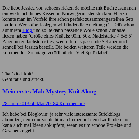
Die liebe Jessica von schoenstricken.de möchte mit Euch zusammen
ein weihnachtliches Kissen in Norwegermuster stricken. Hierzu
konnte man im Vorfeld ihre schon perfekt zusammengestellten Sets
kaufen. Wer sofort loslegen will findet die Anleitung (1. Teil) schon
auf ihrem
Blog
und sollte dann passende Wolle schon Zuhause
liegen haben (Größe eines Knäuls: 90m, 50g, Nadelstärke 4,5-5,5).
Aber am einfachsten ist es, wenn Ihr das passende Set aber noch
schnell bei Jessica bestellt. Die beiden weiteren Teile werden die
kommenden Sonntage veröffentlicht. Viel Spaß dabei!
That’s it- I knit!
Geht raus und strickt!
Mein erstes Mal: Mystery Knit Along
28. Juni 2013
24. Mai 2018
4 Kommentare
Ich habe bei Bloglovin‘ ja sehr viele interessante Strickblogs
abonniert, denn nur so bleibt man immer auf dem Laufenden und
kann auch mal Ideen abkupfern, wenn es um schöne Projekte und
Geschenke geht.