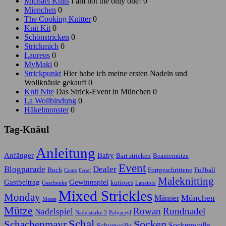
Michael Knits
I am not the only one! 0
Mienchen
0
The Cooking Knitter
0
Knit Kit
0
Schönstricken
0
Strickmich
0
Laureus
0
MyMaki
0
Strickpunkt
Hier habe ich meine ersten Nadeln und
Wollknäule gekauft 0
Knit Nite
Das Strick-Event in München 0
La Wollbindung
0
Häkelmonster
0
Tag-Knäul
Anleitung
Anfänger
Baby
Bart stricken
Beaniemütze
Event
Blogparade
Dealer
Buch
Fortgeschrittene
Fußball
Coats
Cowl
Maleknitting
Gastbeitrag
Gewinnspiel
kurioses
Geschenke
Lanaiolo
Mixed Strickles
Monday
München
Männer
Messe
Mütze
Rowan
Rundnadel
Nadelspiel
Nadelstärke 3
Polyacryl
Schal
Socken
Schachenmayr
Sockenwolle
Schurwolle