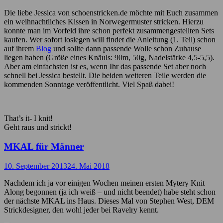
Die liebe Jessica von schoenstricken.de möchte mit Euch zusammen
ein weihnachtliches Kissen in Norwegermuster stricken. Hierzu
konnte man im Vorfeld ihre schon perfekt zusammengestellten Sets
kaufen. Wer sofort loslegen will findet die Anleitung (1. Teil) schon
auf ihrem
Blog
und sollte dann passende Wolle schon Zuhause
liegen haben (Größe eines Knäuls: 90m, 50g, Nadelstärke 4,5-5,5).
Aber am einfachsten ist es, wenn Ihr das passende Set aber noch
schnell bei Jessica bestellt. Die beiden weiteren Teile werden die
kommenden Sonntage veröffentlicht. Viel Spaß dabei!
That’s it- I knit!
Geht raus und strickt!
MKAL für Männer
10. September 2013
24. Mai 2018
Nachdem ich ja vor einigen Wochen meinen ersten Mytery Knit
Along begonnen (ja ich weiß – und nicht beendet) habe steht schon
der nächste MKAL ins Haus. Dieses Mal von Stephen West, DEM
Strickdesigner, den wohl jeder bei Ravelry kennt.