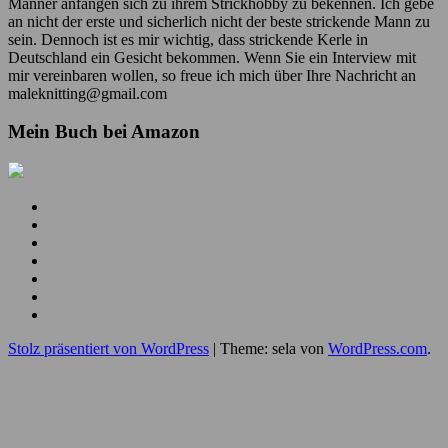
Männer anfangen sich zu ihrem Strickhobby zu bekennen. Ich gebe
an nicht der erste und sicherlich nicht der beste strickende Mann zu
sein. Dennoch ist es mir wichtig, dass strickende Kerle in
Deutschland ein Gesicht bekommen. Wenn Sie ein Interview mit
mir vereinbaren wollen, so freue ich mich über Ihre Nachricht an
maleknitting@gmail.com
Mein Buch bei Amazon
Mein
YouTube
Meine
Kanal
Facebook
Meine
Seite
Instagram
Meine
Bilder
Pins
Mein
RSS
Folge
Feed
mir
Ich
auf
bin
Stolz präsentiert von WordPress
|
Theme: sela von
WordPress.com
.
Twitter
auch
auf
Google+