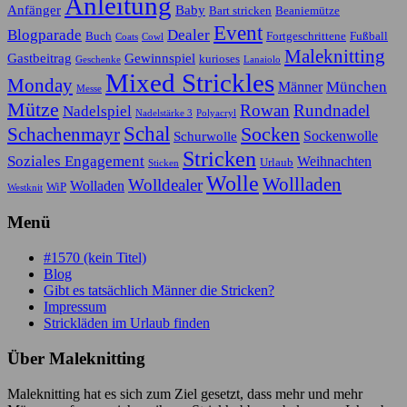
Anleitung
Anfänger
Baby
Bart stricken
Beaniemütze
Event
Blogparade
Dealer
Buch
Fortgeschrittene
Fußball
Coats
Cowl
Maleknitting
Gastbeitrag
Gewinnspiel
kurioses
Geschenke
Lanaiolo
Mixed Strickles
Monday
München
Männer
Messe
Mütze
Rowan
Rundnadel
Nadelspiel
Nadelstärke 3
Polyacryl
Schal
Socken
Schachenmayr
Sockenwolle
Schurwolle
Stricken
Soziales Engagement
Weihnachten
Urlaub
Sticken
Wolle
Wollladen
Wolldealer
Wolladen
WiP
Westknit
Menü
#1570 (kein Titel)
Blog
Gibt es tatsächlich Männer die Stricken?
Impressum
Strickläden im Urlaub finden
Über Maleknitting
Maleknitting hat es sich zum Ziel gesetzt, dass mehr und mehr