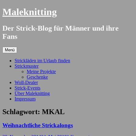
Springe
Maleknitting
zum
Inhalt
Der Strick-Blog für Männer und ihre
Fans
Menü
Strickläden im Urlaub finden
Strickmuster
Meine Projekte
Geschenke
Woll-Dealer
Strick-Events
Über Maleknitting
Impressum
Schlagwort:
MKAL
Weihnachtliche Strickalongs