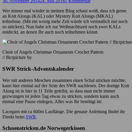
30. November 2014
24. Mai 2018
1 Kommentar
Wer immer mal wieder in meinen Blog schaut weiß, dass ich gerne
an Knit Alongs (KAL) oder Mystery Knit Alongs (MKAL)
teilnehme. (Mit ein wenig mehr Zeit würde ich vermutlich nur noch
so stricken). Nun habe ich zur Weihnachtszeit noch zwei KALs
entdeckt, an denen Ihr auch noch teilnehmen könnt.
Choir of Angels Christmas Ornaments Crochet Pattern
// flicrpicture by
SWR Strick-Adventskalender
Wer mit anderen Meschen zusammen einen Schal stricken möchte,
kann hier einmal auf der Seite des SWR nachlesen. Der dortige Knit
Along ist in hier in 11 Teile geteilst, so dass man nicht immer
gezwungen ist jeden Tag etwas zu stricken, sondern kann auch
einmal eine Pause einlegen. Alles was Ihr benötigt ist:
Lacegarn mit ca 600m Lauflänge. Die genaue Anleitung findet ihr
Direkt beim
SWR
.
Schoenstricken.de Norwegerkissen