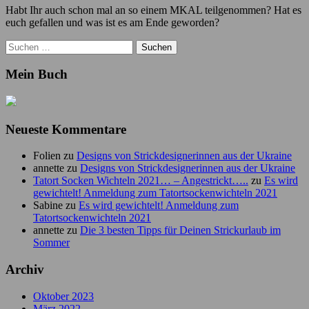
Habt Ihr auch schon mal an so einem MKAL teilgenommen? Hat es
euch gefallen und was ist es am Ende geworden?
Suchen
nach:
Mein Buch
Neueste Kommentare
Folien
zu
Designs von Strickdesignerinnen aus der Ukraine
annette
zu
Designs von Strickdesignerinnen aus der Ukraine
Tatort Socken Wichteln 2021… – Angestrickt…..
zu
Es wird
gewichtelt! Anmeldung zum Tatortsockenwichteln 2021
Sabine
zu
Es wird gewichtelt! Anmeldung zum
Tatortsockenwichteln 2021
annette
zu
Die 3 besten Tipps für Deinen Strickurlaub im
Sommer
Archiv
Oktober 2023
März 2022