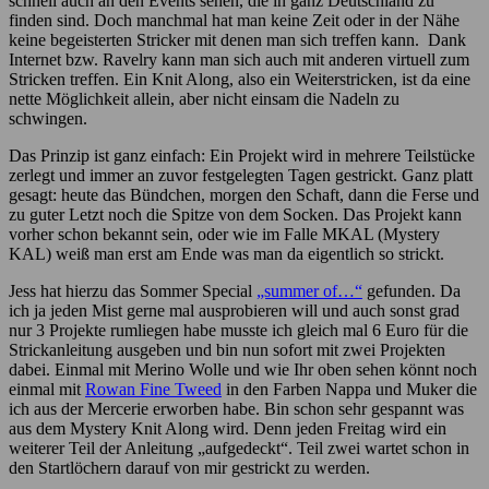
schnell auch an den Events sehen, die in ganz Deutschland zu
finden sind. Doch manchmal hat man keine Zeit oder in der Nähe
keine begeisterten Stricker mit denen man sich treffen kann. Dank
Internet bzw. Ravelry kann man sich auch mit anderen virtuell zum
Stricken treffen. Ein Knit Along, also ein Weiterstricken, ist da eine
nette Möglichkeit allein, aber nicht einsam die Nadeln zu
schwingen.
Das Prinzip ist ganz einfach: Ein Projekt wird in mehrere Teilstücke
zerlegt und immer an zuvor festgelegten Tagen gestrickt. Ganz platt
gesagt: heute das Bündchen, morgen den Schaft, dann die Ferse und
zu guter Letzt noch die Spitze von dem Socken. Das Projekt kann
vorher schon bekannt sein, oder wie im Falle MKAL (Mystery
KAL) weiß man erst am Ende was man da eigentlich so strickt.
Jess hat hierzu das Sommer Special
„summer of…“
gefunden. Da
ich ja jeden Mist gerne mal ausprobieren will und auch sonst grad
nur 3 Projekte rumliegen habe musste ich gleich mal 6 Euro für die
Strickanleitung ausgeben und bin nun sofort mit zwei Projekten
dabei. Einmal mit Merino Wolle und wie Ihr oben sehen könnt noch
einmal mit
Rowan Fine Tweed
in den Farben Nappa und Muker die
ich aus der Mercerie erworben habe. Bin schon sehr gespannt was
aus dem Mystery Knit Along wird. Denn jeden Freitag wird ein
weiterer Teil der Anleitung „aufgedeckt“. Teil zwei wartet schon in
den Startlöchern darauf von mir gestrickt zu werden.