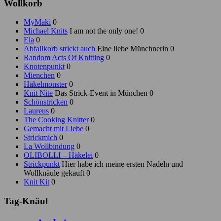
Wollkorb
MyMaki
0
Michael Knits
I am not the only one! 0
Ela
0
Abfallkorb strickt auch
Eine liebe Münchnerin 0
Random Acts Of Knitting
0
Knotenpunkt
0
Mienchen
0
Häkelmonster
0
Knit Nite
Das Strick-Event in München 0
Schönstricken
0
Laureus
0
The Cooking Knitter
0
Gemacht mit Liebe
0
Strickmich
0
La Wollbindung
0
OLIBOLLI – Häkelei
0
Strickpunkt
Hier habe ich meine ersten Nadeln und
Wollknäule gekauft 0
Knit Kit
0
Tag-Knäul