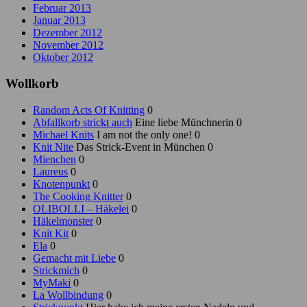
Februar 2013
Januar 2013
Dezember 2012
November 2012
Oktober 2012
Wollkorb
Random Acts Of Knitting
0
Abfallkorb strickt auch
Eine liebe Münchnerin 0
Michael Knits
I am not the only one! 0
Knit Nite
Das Strick-Event in München 0
Mienchen
0
Laureus
0
Knotenpunkt
0
The Cooking Knitter
0
OLIBOLLI – Häkelei
0
Häkelmonster
0
Knit Kit
0
Ela
0
Gemacht mit Liebe
0
Strickmich
0
MyMaki
0
La Wollbindung
0