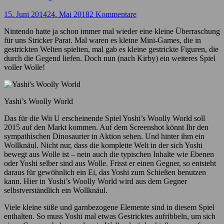
15. Juni 2014
24. Mai 2018
2 Kommentare
Nintendo hatte ja schon immer mal wieder eine kleine Überraschung
für uns Stricker Parat. Mal waren es kleine Mini-Games, die in
gestrickten Welten spielten, mal gab es kleine gestrickte Figuren, die
durch die Gegend liefen. Doch nun (nach Kirby) ein weiteres Spiel
voller Wolle!
Yashi’s Woolly World
Das für die Wii U erscheinende Spiel Yoshi’s Woolly World soll
2015 auf den Markt kommen. Auf dem Screenshot könnt Ihr den
sympathischen Dinosaurier in Aktion sehen. Und hinter ihm ein
Wollknäul. Nicht nur, dass die komplette Welt in der sich Yoshi
bewegt aus Wolle ist – nein auch die typischen Inhalte wie Ebenen
oder Yoshi selber sind aus Wolle. Frisst er einen Gegner, so entsteht
daraus für gewöhnlich ein Ei, das Yoshi zum Schießen benutzen
kann. Hier in Yoshi’s Woolly World wird aus dem Gegner
selbstverständlich ein Wollknäul.
Viele kleine süße und garnbezogene Elemente sind in diesem Spiel
enthalten. So muss Yoshi mal etwas Gestricktes aufribbeln, um sich