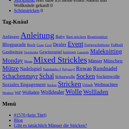
Strickpunkt
Hier habe ich meine ersten Nadeln und
Wollknäule gekauft 0
Schönstricken
0
Tag-Knäul
Anleitung
Anfänger
Baby
Bart stricken
Beaniemütze
Event
Blogparade
Dealer
Buch
Fortgeschrittene
Fußball
Coats
Cowl
Maleknitting
Gastbeitrag
Gewinnspiel
kurioses
Geschenke
Lanaiolo
Mixed Strickles
Monday
München
Männer
Messe
Mütze
Rowan
Rundnadel
Nadelspiel
Nadelstärke 3
Polyacryl
Schal
Socken
Schachenmayr
Sockenwolle
Schurwolle
Stricken
Soziales Engagement
Weihnachten
Urlaub
Sticken
Wolle
Wollladen
Wolldealer
Wolladen
WiP
Westknit
Menü
#1570 (kein Titel)
Blog
Gibt es tatsächlich Männer die Stricken?