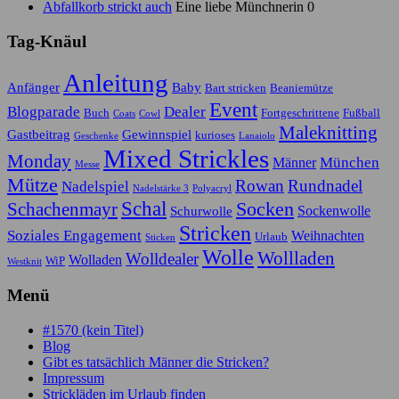
Abfallkorb strickt auch
Eine liebe Münchnerin 0
Tag-Knäul
Anleitung
Anfänger
Baby
Bart stricken
Beaniemütze
Event
Blogparade
Dealer
Buch
Fortgeschrittene
Fußball
Coats
Cowl
Maleknitting
Gastbeitrag
Gewinnspiel
kurioses
Geschenke
Lanaiolo
Mixed Strickles
Monday
München
Männer
Messe
Mütze
Rowan
Rundnadel
Nadelspiel
Nadelstärke 3
Polyacryl
Schal
Socken
Schachenmayr
Sockenwolle
Schurwolle
Stricken
Soziales Engagement
Weihnachten
Urlaub
Sticken
Wolle
Wollladen
Wolldealer
Wolladen
WiP
Westknit
Menü
#1570 (kein Titel)
Blog
Gibt es tatsächlich Männer die Stricken?
Impressum
Strickläden im Urlaub finden