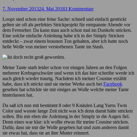
7. November 2013
24. Mai 2018
3 Kommentare
Loops sind schon eine feine Sache: schnell und einfach gestrickt
gelten sie oft als perfektes Strickprojekt für entspannte Abende vor
dem Fernseher. Da kann man auch schon mal im Dunkeln stricken.
Eine solche einfache Anleitung habe ich in der Simply Stricken
entdeckt – zwar einem braunen Ton gehalten, aber ich hatte noch
helle Wolle von meiner verstorbenen Tante im Stash.
Meine Tante starb leider schon vor einigen Jahren an den Folgen
mehrerer Krebsgeschwüre und wenn ich das hier schreibe werde ich
auch gleich wieder traurig. Nachdem ich meiner Cousine erzählt
habe, dass ich stricke und sie meine Werke auch bei
Facebook
gesehen hat schickte sie mir einiges an Wolle welche meine Tante
hinterlassen hat.
Da saß ich nun mit bestimmt 8 oder 9 Knäulen Lang Yarns Twin
Color und wusste lange Zeit nicht was ich denn damit hätte stricken
sollen. Bis mir eben die Anleitung in der Simply in die Augen fiel.
Denn eines war klar: ich wollte etwas für meine Cousine stricken.
Dafür, dass sie mir die Wolle gegeben hat und zum anderen damit
sie etwas hat, dass sie an ihre Mutter erinnert.