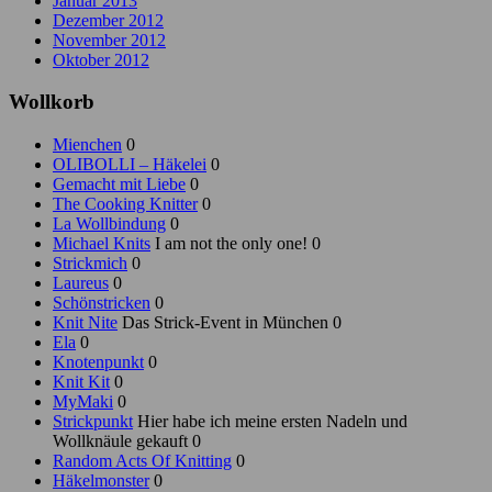
Januar 2013
Dezember 2012
November 2012
Oktober 2012
Wollkorb
Mienchen
0
OLIBOLLI – Häkelei
0
Gemacht mit Liebe
0
The Cooking Knitter
0
La Wollbindung
0
Michael Knits
I am not the only one! 0
Strickmich
0
Laureus
0
Schönstricken
0
Knit Nite
Das Strick-Event in München 0
Ela
0
Knotenpunkt
0
Knit Kit
0
MyMaki
0
Strickpunkt
Hier habe ich meine ersten Nadeln und
Wollknäule gekauft 0
Random Acts Of Knitting
0
Häkelmonster
0