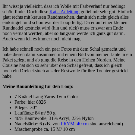
Ihr wisst ja vielleicht, dass ich Wolle mit Farbverlauf nur bedingt
schön finde. Doch diese
Katia Anleitung
gefiel mir sehr gut. Einfach
glatt rechts mit krausen Randmaschen, damit sich nicht gleich alles
einkringelt und schon war der Loop fertig. Da er auf einer kleinen
Rundnadel gestrickt wird (hin und rück) muss er zwar am Ende
noch vernäht werden, aber so langsam werde ich ganz gut darin.
Auch wenn ich es immer noch nicht mag.
Ich habe schnell noch ein paar Fotos mit dem Schal gemacht und
habe diesen dann zusammen mit einem Bild von meiner Tante in ein
Paket gelegt und ab ging die Reise in den Hohen Norden. Meine
Cousine hat sich so sehr über den Schal gefreut, dass ich gleich
noch ein Dreieckstuch aus der Restwolle für ihre Tochter gestrickt
habe.
Meine Bauanleitung für den Loop:
7 Knäuel Lang Yarns Twin Color
Farbe: hier 8826
Pflege: 30°
Lauflänge 84 m/ 50 g
46% Baumwolle, 31% Acryl, 23% Nylon
Nadelstärke: 6 (zB. von
PRYM. 40 cm
sind ausreichend)
Maschenprobe ca. 15 M/ 10 cm