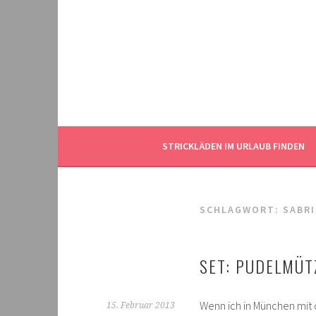
Springe
zum
Inhalt
STRICKLÄDEN IM URLAUB FINDEN
SCHLAGWORT:
SABR
SET: PUDELMÜT
Wenn ich in München mit 
15. Februar 2013