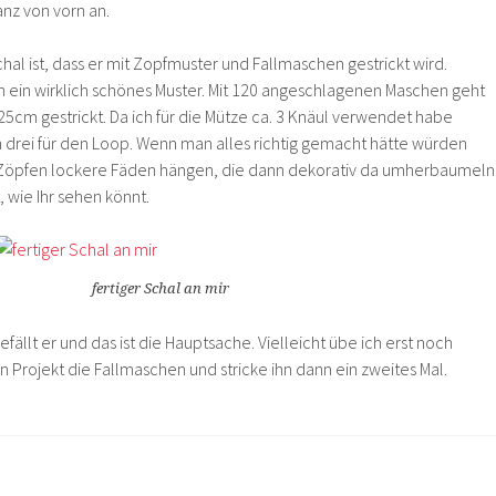
nz von vorn an.
al ist, dass er mit Zopfmuster und Fallmaschen gestrickt wird.
 ein wirklich schönes Muster. Mit 120 angeschlagenen Maschen geht
25cm gestrickt. Da ich für die Mütze ca. 3 Knäul verwendet habe
n drei für den Loop. Wenn man alles richtig gemacht hätte würden
Zöpfen lockere Fäden hängen, die dann dekorativ da umherbaumeln
t, wie Ihr sehen könnt.
fertiger Schal an mir
ällt er und das ist die Hauptsache. Vielleicht übe ich erst noch
 Projekt die Fallmaschen und stricke ihn dann ein zweites Mal.