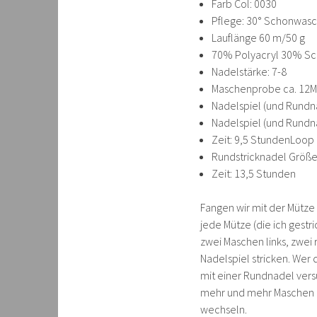
Farb Col: 0030
Pflege: 30° Schonwas
Lauflänge 60 m/50 g
70% Polyacryl 30% Sc
Nadelstärke: 7-8
Maschenprobe ca. 12M
Nadelspiel (und Rundn
Nadelspiel (und Rundn
Zeit: 9,5 StundenLoop
Rundstricknadel Größe
Zeit: 13,5 Stunden
Fangen wir mit der Mütze a
jede Mütze (die ich gestr
zwei Maschen links, zwe
Nadelspiel stricken. Wer
mit einer Rundnadel vers
mehr und mehr Maschen 
wechseln.