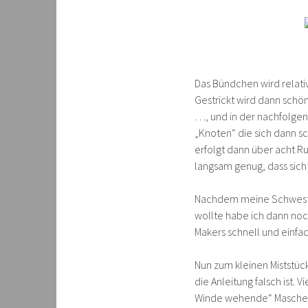
Das Bündchen wird relati
Gestrickt wird dann schön 
…, und in der nachfolgend
„Knoten“ die sich dann s
erfolgt dann über acht Ru
langsam genug, dass sich 
Nachdem meine Schweste
wollte habe ich dann no
Makers schnell und einf
Nun zum kleinen Miststüc
die Anleitung falsch ist. 
Winde wehende“ Maschen. 