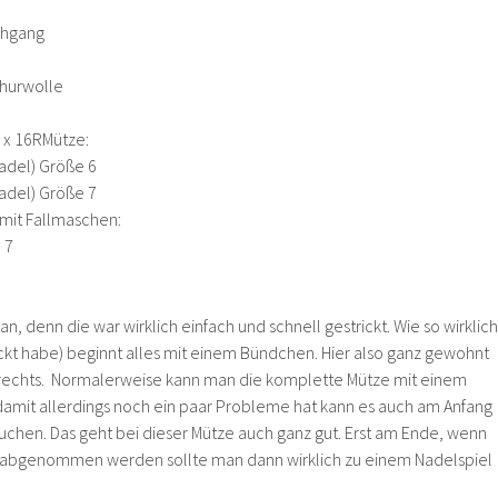
chgang
hurwolle
 x 16RMütze:
adel) Größe 6
adel) Größe 7
 mit Fallmaschen:
 7
n, denn die war wirklich einfach und schnell gestrickt. Wie so wirklich
ickt habe) beginnt alles mit einem Bündchen. Hier also ganz gewohnt
i rechts. Normalerweise kann man die komplette Mütze mit einem
 damit allerdings noch ein paar Probleme hat kann es auch am Anfang
uchen. Das geht bei dieser Mütze auch ganz gut. Erst am Ende, wenn
abgenommen werden sollte man dann wirklich zu einem Nadelspiel