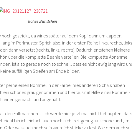
hohes Bündchen
v hoch gestrickt, da wir es später auf dem Kopf dann umklappen.
lang im Perlmuster. Sprich also: in der ersten Reihe links, rechts, links
en dann versetzt (rechts, links, rechts). Dadurch entstehen kleinere
chön über die komplette Beanie verteilen. Die komplette Abnahme
nden. Ist also gerade noch so schnell, dass es nicht ewig lang wird un
keine auffälligen Streifen am Ende bilden.
r gerne einen Bommel in der Farbe ihres anderen Schals haben
ch ein schönes grau genommen und hierraus mit Hilfe eines Bommel-
ach einen gemacht und angenäht.
k – den Fallmaschen… Ich werde hier jetzt mal nicht behaupten, dass
Vielleicht bin ich einfach auch noch nicht reif genug für schöne und „im
Oder was auch noch sein kann: ich stricke zu fest. Wie dem auch sei