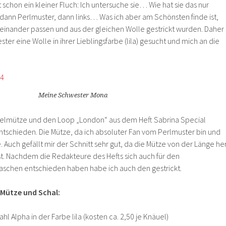
t schon ein kleiner Fluch: Ich untersuche sie… Wie hat sie das nur
s, dann Perlmuster, dann links… Was ich aber am Schönsten finde ist,
inander passen und aus der gleichen Wolle gestrickt wurden. Daher
ter eine Wolle in ihrer Lieblingsfarbe (lila) gesucht und mich an die
Meine Schwester Mona
udelmütze und den Loop „London“ aus dem Heft Sabrina Special
ntschieden. Die Mütze, da ich absoluter Fan vom Perlmuster bin und
. Auch gefällt mir der Schnitt sehr gut, da die Mütze von der Länge he
t. Nachdem die Redakteure des Hefts sich auch für den
aschen entschieden haben habe ich auch den gestrickt.
 Mütze und Schal:
hl Alpha in der Farbe lila (kosten ca. 2,50 je Knäuel)