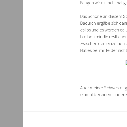
Fangen wir einfach mal ga
Das Schöne an diesem Sch
Dadurch ergäbe sich dann
es los und es werden ca. 
bleiben mir die restliche
zwischen den einzelnen 
Hat es bei mir leider nich
Aber meiner Schwester gef
einmal bei einem anderen