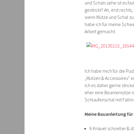
und Schals sehe ist es fas
gestrickt? Ah, erst recht
wenn Mütze und Schal zue
habe ich für meine Schwes
Arbeit gemacht.
Ich habe mich für die P
„Mützen & Accessoires“ e
ich es daher gerne stricke
eher eine Beaniemütze is
Schlaufenschal mit Fallm
Meine Bauanleitung für
6 Knäuel schoeller & sta