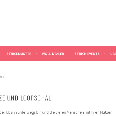
MALEKNITTING
DER STRICK-BLOG FÜR MÄNNER UND IHRE FANS
STRICKMUSTER
WOLL-DEALER
STRICK-EVENTS
ÜB
INA
ZE UND LOOPSCHAL
der Ubahn unterwegs bin und die vielen Menschen mit Ihren Mützen