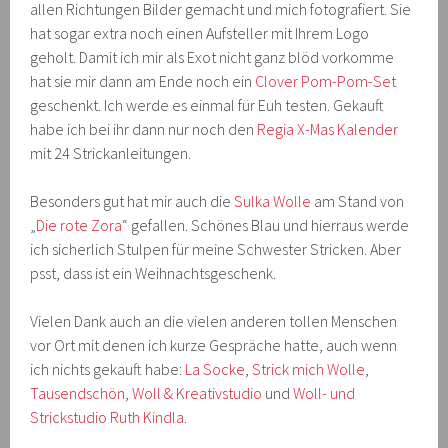
allen Richtungen Bilder gemacht und mich fotografiert. Sie
hat sogar extra noch einen Aufsteller mit Ihrem Logo
geholt. Damit ich mir als Exot nicht ganz blöd vorkomme
hat sie mir dann am Ende noch ein
Clover Pom-Pom-Set
geschenkt. Ich werde es einmal für Euh testen. Gekauft
habe ich bei ihr dann nur noch den
Regia X-Mas Kalender
mit 24 Strickanleitungen.
Besonders gut hat mir auch die
Sulka Wolle
am Stand von
„
Die rote Zora
“ gefallen. Schönes Blau und hierraus werde
ich sicherlich Stulpen für meine Schwester Stricken. Aber
psst, dass ist ein Weihnachtsgeschenk.
Vielen Dank auch an die vielen anderen tollen Menschen
vor Ort mit denen ich kurze Gespräche hatte, auch wenn
ich nichts gekauft habe:
La Socke
,
Strick mich Wolle
,
Tausendschön
,
Woll & Kreativstudio
und
Woll- und
Strickstudio Ruth Kindla
.