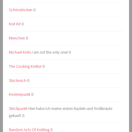
Schönstricken
0
Knit Kit
0
Mienchen
0
Michael Knits
I am not the only one! 0
The Cooking Knitter
0
Strickmich
0
Knotenpunkt
0
Strickpunkt
Hier habe ich meine ersten Nadeln und Wollknäule
gekauft 0
Random Acts Of Knitting
0