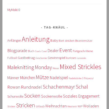
MyMaki
0
TAG-KNÄUL
Anleitung
Anfänger
Baby
Bart stricken
Beaniemütze
Event
Blogparade
Dealer
Buch
Fortgeschrittene
Coats
Cowl
Gastbeitrag
Gewinnspiel
Fußball
kurioses
Geschenke
Lanaiolo
Mixed Strickles
Maleknitting Monday
Messe
Mütze
München
Nadelspiel
Männer
Nadelstärke 3
Polyacryl
Schal
Schachenmayr
Rowan
Rundnadel
Socken
Soziales Engagement
Sockenwolle
Schurwolle
Stricken
Weihnachten
Wolladen
Urlaub
WiP
Sticken
Westknit