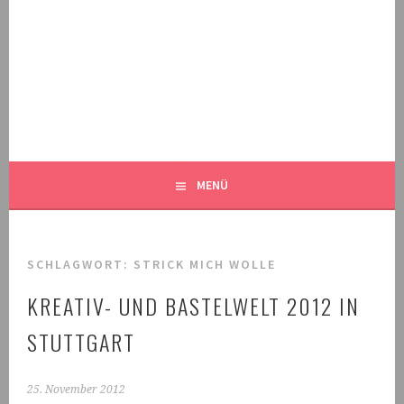
Springe
zum
Inhalt
MALEKNITTING
DER STRICK-BLOG FÜR MÄNNER UND IHRE FANS
MENÜ
SCHLAGWORT:
STRICK MICH WOLLE
KREATIV- UND BASTELWELT 2012 IN
STUTTGART
25. November 2012