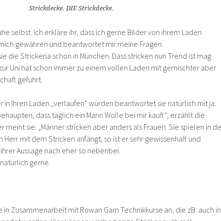
Strickdecke. DIE Strickdecke.
Ruhe selbst. Ich erkläre ihr, dass ich gerne Bilder von ihrem Laden
 mich gewähren und beantwortet mir meine Fragen.
sie die Strickeria schon in München. Dass stricken nun Trend ist mag
ur Uni hat schon immer zu einem vollen Laden mit gemischter aber
haft geführt.
in Ihren Laden „verlaufen“ würden beantwortet sie natürlich mit ja.
behaupten, dass täglich ein Mann Wolle bei mir kauft“, erzählt die
r meint sie: „Männer stricken aber anders als Frauen. Sie spielen in de
 Herr mit dem Stricken anfängt, so ist er sehr gewissenhaft und
 ihrer Aussage nach eher so nebenbei.
natürlich gerne.
ie in Zusammenarbeit mit Rowan Garn Technikkurse an, die zB. auch in