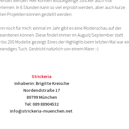
endet werden. Hier können wissbegierige Stricker auch mal
rlernen. In 6 Stunden kann so viel erprobt werden, aber auch kurze
len Projekten können gestellt werden.
nn noch für mich: einmal im Jahr gibt es eine Modenschau auf der
äsentieren können. Diese findet immer im August/September statt
bis 200 Modelle gezeigt. Eines der Highlights beim letzten Mal war ei
endiges Tuch. Gestrickt natürlich von einem Mann :-)
Strickeria
Inhaberin: Brigitte Kreische
Nordendstraße 17
80799 München
Tel: 089 88904532
info@strickeria-muenchen.net