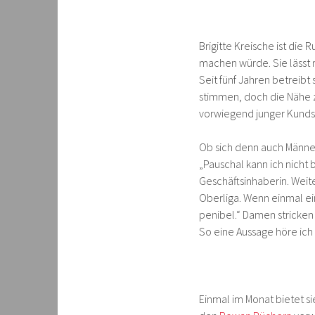
Brigitte Kreische ist die 
machen würde. Sie lässt
Seit fünf Jahren betreibt 
stimmen, doch die Nähe z
vorwiegend junger Kundsc
Ob sich denn auch Männer 
„Pauschal kann ich nicht 
Geschäftsinhaberin. Weite
Oberliga. Wenn einmal ein
penibel.“ Damen stricken
So eine Aussage höre ich 
Einmal im Monat bietet s