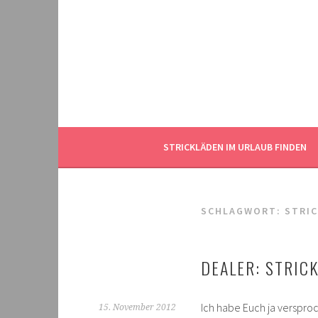
Springe
zum
Inhalt
STRICKLÄDEN IM URLAUB FINDEN
SCHLAGWORT:
STRIC
DEALER: STRIC
Ich habe Euch ja versproc
15. November 2012