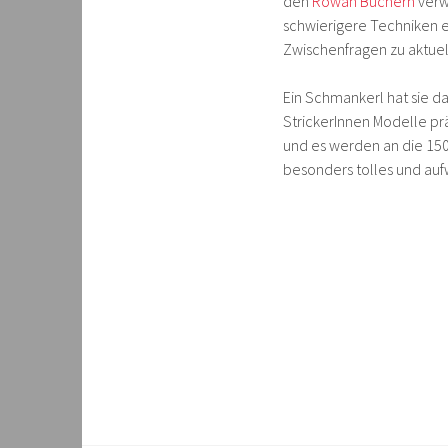
den
Rowan Büchern
verw
schwierigere Techniken e
Zwischenfragen zu aktuel
Ein Schmankerl hat sie da
StrickerInnen Modelle pr
und es werden an die 150 
besonders tolles und aufw