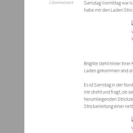
Samstag Vormittag war 
2 Kommentare
habe mir den Laden Stric
Brigitte steht hinter Ihre
Laden gekommen sind als 
Es ist Samstag in der Nor
mir dreht und fragt, ob s
herumliegenden Strickze
Strickanleitung einer net