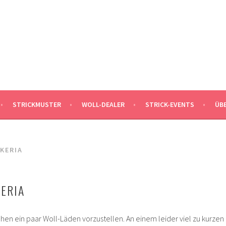
MALEKNITTING
DER STRICK-BLOG FÜR MÄNNER UND IHRE FANS
STRICKMUSTER
WOLL-DEALER
STRICK-EVENTS
ÜB
KERIA
KERIA
hen ein paar Woll-Läden vorzustellen. An einem leider viel zu kurzen