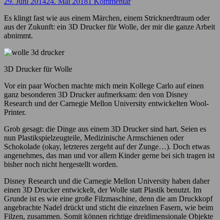
29. Juni 2014
24. Mai 2018
1 Kommentar
Es klingt fast wie aus einem Märchen, einem Stricknerdtraum oder
aus der Zukunft: ein 3D Drucker für Wolle, der mir die ganze Arbeit
abnimmt.
3D Drucker für Wolle
Vor ein paar Wochen machte mich mein Kollege Carlo auf einen
ganz besonderen 3D Drucker aufmerksam: den von Disney
Research und der Carnegie Mellon University entwickelten Wool-
Printer.
Grob gesagt: die Dinge aus einem 3D Drucker sind hart. Seien es
nun Plastikspielzeugteile, Medizinische Armschienen oder
Schokolade (okay, letzteres zergeht auf der Zunge…). Doch etwas
angenehmes, das man und vor allem Kinder gerne bei sich tragen ist
bisher noch nicht hergestellt worden.
Disney Research und die Carnegie Mellon University haben daher
einen 3D Drucker entwickelt, der Wolle statt Plastik benutzt. Im
Grunde ist es wie eine große Filzmaschine, denn die am Druckkopf
angebrachte Nadel drückt und sticht die einzelnen Fasern, wie beim
Filzen, zusammen. Somit können richtige dreidimensionale Objekte