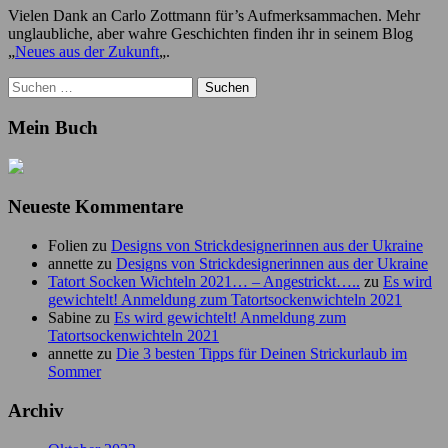
Vielen Dank an Carlo Zottmann für’s Aufmerksammachen. Mehr
unglaubliche, aber wahre Geschichten finden ihr in seinem Blog
„
Neues aus der Zukunft
„.
Suchen
nach:
Mein Buch
Neueste Kommentare
Folien
zu
Designs von Strickdesignerinnen aus der Ukraine
annette
zu
Designs von Strickdesignerinnen aus der Ukraine
Tatort Socken Wichteln 2021… – Angestrickt…..
zu
Es wird
gewichtelt! Anmeldung zum Tatortsockenwichteln 2021
Sabine
zu
Es wird gewichtelt! Anmeldung zum
Tatortsockenwichteln 2021
annette
zu
Die 3 besten Tipps für Deinen Strickurlaub im
Sommer
Archiv