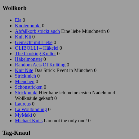
Wollkorb
Ela
0
Knotenpunkt
0
Abfallkorb strickt auch
Eine liebe Münchnerin 0
Knit Kit
0
Gemacht mit Liebe
0
OLIBOLLI – Häkelei
0
The Cooking Knitter
0
Häkelmonster
0
Random Acts Of Knitting
0
Knit Nite
Das Strick-Event in München 0
Strickmich
0
Mienchen
0
Schönstricken
0
Strickpunkt
Hier habe ich meine ersten Nadeln und
Wollknäule gekauft 0
Laureus
0
La Wollbindung
0
MyMaki
0
Michael Knits
I am not the only one! 0
Tag-Knäul