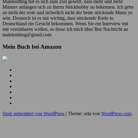
Maleknitting hat es sich zum Ziel gesetzt, dass mehr und mehr
Männer anfangen sich zu ihrem Strickhobby zu bekennen. Ich gebe
an nicht der erste und sicherlich nicht der beste strickende Mann zu
sein. Dennoch ist es mir wichtig, dass strickende Kerle in
Deutschland ein Gesicht bekommen. Wenn Sie ein Interview mit
mir vereinbaren wollen, so freue ich mich über Ihre Nachricht an
maleknitting@gmail.com
Mein Buch bei Amazon
Mein
YouTube
Meine
Kanal
Facebook
Meine
Seite
Instagram
Meine
Bilder
Pins
Mein
RSS
Folge
Feed
mir
Ich
auf
bin
Stolz präsentiert von WordPress
|
Theme: sela von
WordPress.com
.
Twitter
auch
auf
Google+