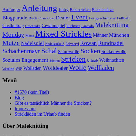
Anleitung
Anfänger
Baby
Bart stricken
Beaniemütze
Event
Blogparade
Dealer
Buch
Fortgeschrittene
Fußball
Coats
Cowl
Maleknitting
Gastbeitrag
Gewinnspiel
kurioses
Geschenke
Lanaiolo
Mixed Strickles
Monday
München
Männer
Messe
Mütze
Rowan
Rundnadel
Nadelspiel
Nadelstärke 3
Polyacryl
Schal
Socken
Schachenmayr
Sockenwolle
Schurwolle
Stricken
Soziales Engagement
Weihnachten
Urlaub
Sticken
Wolle
Wollladen
Wolldealer
Wolladen
WiP
Westknit
Menü
#1570 (kein Titel)
Blog
Gibt es tatsächlich Männer die Stricken?
Impressum
Strickläden im Urlaub finden
Über Maleknitting