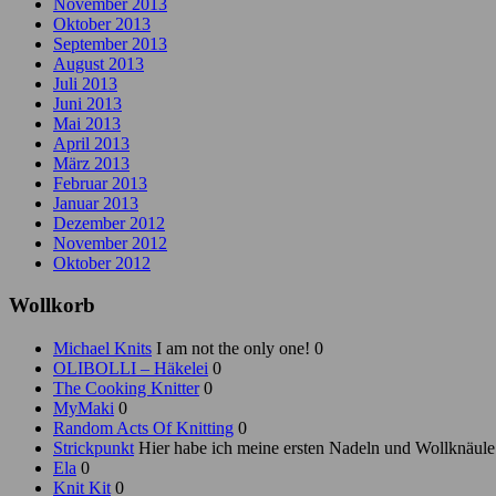
November 2013
Oktober 2013
September 2013
August 2013
Juli 2013
Juni 2013
Mai 2013
April 2013
März 2013
Februar 2013
Januar 2013
Dezember 2012
November 2012
Oktober 2012
Wollkorb
Michael Knits
I am not the only one! 0
OLIBOLLI – Häkelei
0
The Cooking Knitter
0
MyMaki
0
Random Acts Of Knitting
0
Strickpunkt
Hier habe ich meine ersten Nadeln und Wollknäule
Ela
0
Knit Kit
0