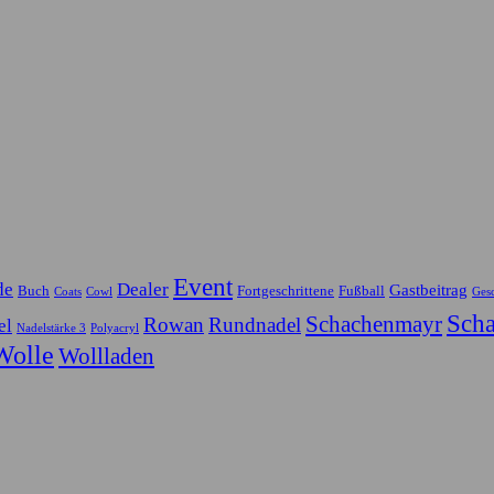
Event
de
Dealer
Gastbeitrag
Buch
Fortgeschrittene
Fußball
Coats
Cowl
Ges
Scha
Schachenmayr
Rowan
Rundnadel
el
Nadelstärke 3
Polyacryl
Wolle
Wollladen