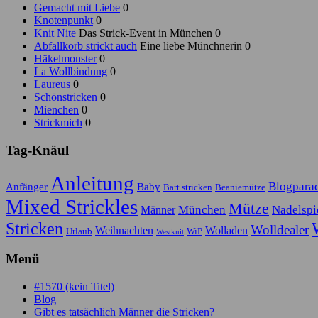
Gemacht mit Liebe
0
Knotenpunkt
0
Knit Nite
Das Strick-Event in München 0
Abfallkorb strickt auch
Eine liebe Münchnerin 0
Häkelmonster
0
La Wollbindung
0
Laureus
0
Schönstricken
0
Mienchen
0
Strickmich
0
Tag-Knäul
Anleitung
Blogpara
Anfänger
Baby
Bart stricken
Beaniemütze
Mixed Strickles
Mütze
München
Nadelspi
Männer
Stricken
Wolldealer
Weihnachten
Wolladen
Urlaub
WiP
Westknit
Menü
#1570 (kein Titel)
Blog
Gibt es tatsächlich Männer die Stricken?