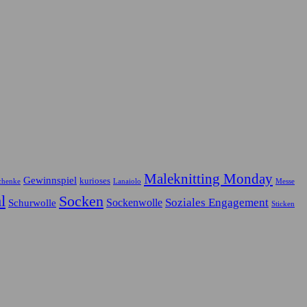
Maleknitting Monday
Gewinnspiel
kurioses
chenke
Lanaiolo
Messe
l
Socken
Soziales Engagement
Sockenwolle
Schurwolle
Sticken