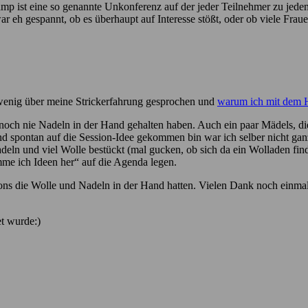
mp ist eine so genannte Unkonferenz auf der jeder Teilnehmer zu jedem
r eh gespannt, ob es überhaupt auf Interesse stößt, oder ob viele Frau
n wenig über meine Strickerfahrung gesprochen und
warum ich mit dem 
och nie Nadeln in der Hand gehalten haben. Auch ein paar Mädels, di
und spontan auf die Session-Idee gekommen bin war ich selber nicht gan
deln und viel Wolle bestückt (mal gucken, ob sich da ein Wolladen fin
e ich Ideen her“ auf die Agenda legen.
ns die Wolle und Nadeln in der Hand hatten. Vielen Dank noch einmal 
t wurde:)