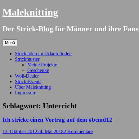
Springe
Maleknitting
zum
Inhalt
Der Strick-Blog für Männer und ihre Fans
Menü
Strickläden im Urlaub finden
Strickmuster
Meine Projekte
Geschenke
Woll-Dealer
Strick-Events
Über Maleknitting
Impressum
Schlagwort:
Unterricht
Ich stricke einen Vortrag auf dem #bcmd12
13. Oktober 2012
24. Mai 2018
2 Kommentare