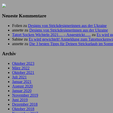
Neueste Kommentare
Folien
zu
Designs von Strickdesignerinnen aus der Ukraine
annette
zu
Designs von Strickdesignerinnen aus der Ukraine
Tatort Socken Wichteln 2021… – Angestrickt…..
zu
Es wird g
Sabine
zu
Es wird gewichtelt! Anmeldung zum Tatortsockenwi
annette
zu
Die 3 besten Tipps für Deinen Strickurlaub im Som
Archiv
Oktober 2023
März 2022
Oktober 2021
Juli 2021
Januar 2021
August 2020
Januar 2020
November 2019
Juni 2019
Dezember 2018
Oktober 2018