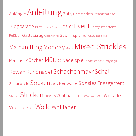
Anleitung
Anfänger
Baby
Bart stricken
Beaniemütze
Event
Blogparade
Dealer
Buch
Fortgeschrittene
Coats
Cowl
Gastbeitrag
Gewinnspiel
Fußball
kurioses
Geschenke
Lanaiolo
Mixed Strickles
Maleknitting Monday
Messe
Mütze
München
Nadelspiel
Männer
Nadelstärke 3
Polyacryl
Schal
Schachenmayr
Rowan
Rundnadel
Socken
Soziales Engagement
Sockenwolle
Schurwolle
Stricken
Weihnachten
Wolladen
Urlaub
WiP
Sticken
Westknit
Wolle
Wollladen
Wolldealer