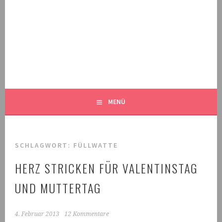
Springe
zum
Inhalt
MALEKNITTING
DER STRICK-BLOG FÜR MÄNNER UND IHRE FANS
MENÜ
SCHLAGWORT:
FÜLLWATTE
HERZ STRICKEN FÜR VALENTINSTAG
UND MUTTERTAG
4. Februar 2013
12 Kommentare