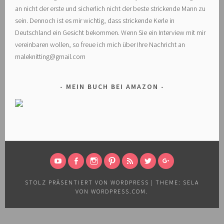
an nicht der erste und sicherlich nicht der beste strickende Mann zu
sein. Dennoch ist es mir wichtig, dass strickende Kerle in
Deutschland ein Gesicht bekommen. Wenn Sie ein Interview mit mir
vereinbaren wollen, so freue ich mich über Ihre Nachricht an
maleknitting@gmail.com
MEIN BUCH BEI AMAZON
MEIN
MEINE
MEINE
MEINE
MEIN
FOLGE
ICH
YOUTUBE
FACEBOOK
INSTAGRAM
PINS
RSS
MIR
BIN
STOLZ PRÄSENTIERT VON WORDPRESS
|
THEME: SELA
KANAL
SEITE
BILDER
FEED
AUF
AUCH
VON
WORDPRESS.COM
.
TWITTER
AUF
GOOGLE+