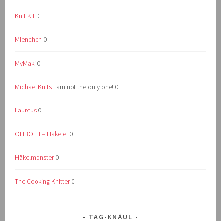
Knit Kit
0
Mienchen
0
MyMaki
0
Michael Knits
I am not the only one! 0
Laureus
0
OLIBOLLI – Häkelei
0
Häkelmonster
0
The Cooking Knitter
0
TAG-KNÄUL