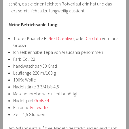
schön, da sie einen leichten Rotverlauf drin hat und das
Herz somit nicht allzu langweilig aussieht:
Meine Betriebsanleitung:
1 rotes Knäuel z.B.
Next Creativo
, oder
Cardato
von Lana
Grossa
Ich selber habe Tepa von Araucania genommen
Farb Col: 22
handwaschbar/30 Grad
Lauflänge 220 m/100 g
100% Wolle
Nadelstärke 3 3/4 bis 4,5
Maschenprobe wird nicht benötigt
Nadelspiel
Größe 4
Einfache
Füllwatte
Zeit: 4,5 Stunden
Am Anfang wird auf zwei Nadeln gestrickt und es wird dank