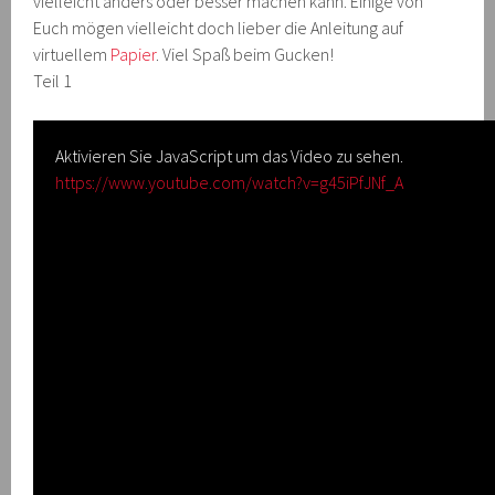
vielleicht anders oder besser machen kann. Einige von
Euch mögen vielleicht doch lieber die Anleitung auf
virtuellem
Papier
. Viel Spaß beim Gucken!
Teil 1
Aktivieren Sie JavaScript um das Video zu sehen.
https://www.youtube.com/watch?v=g45iPfJNf_A