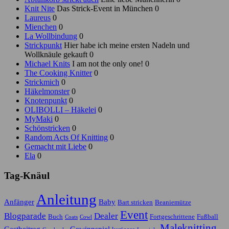
Knit Nite
Das Strick-Event in München 0
Laureus
0
Mienchen
0
La Wollbindung
0
Strickpunkt
Hier habe ich meine ersten Nadeln und
Wollknäule gekauft 0
Michael Knits
I am not the only one! 0
The Cooking Knitter
0
Strickmich
0
Häkelmonster
0
Knotenpunkt
0
OLIBOLLI – Häkelei
0
MyMaki
0
Schönstricken
0
Random Acts Of Knitting
0
Gemacht mit Liebe
0
Ela
0
Tag-Knäul
Anleitung
Anfänger
Baby
Bart stricken
Beaniemütze
Event
Blogparade
Dealer
Buch
Fortgeschrittene
Fußball
Coats
Cowl
Maleknitting
Gastbeitrag
Gewinnspiel