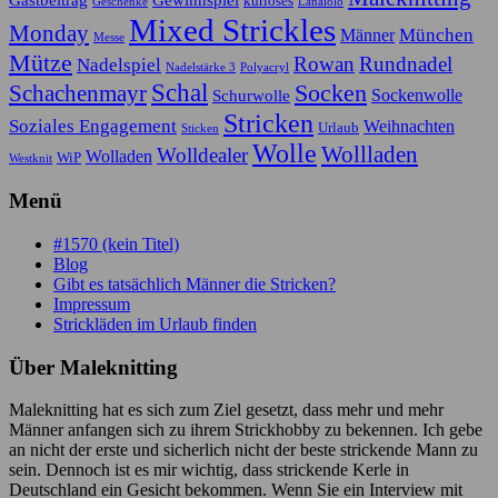
kurioses
Geschenke
Lanaiolo
Mixed Strickles
Monday
München
Männer
Messe
Mütze
Rowan
Rundnadel
Nadelspiel
Nadelstärke 3
Polyacryl
Schal
Socken
Schachenmayr
Sockenwolle
Schurwolle
Stricken
Soziales Engagement
Weihnachten
Urlaub
Sticken
Wolle
Wollladen
Wolldealer
Wolladen
WiP
Westknit
Menü
#1570 (kein Titel)
Blog
Gibt es tatsächlich Männer die Stricken?
Impressum
Strickläden im Urlaub finden
Über Maleknitting
Maleknitting hat es sich zum Ziel gesetzt, dass mehr und mehr
Männer anfangen sich zu ihrem Strickhobby zu bekennen. Ich gebe
an nicht der erste und sicherlich nicht der beste strickende Mann zu
sein. Dennoch ist es mir wichtig, dass strickende Kerle in
Deutschland ein Gesicht bekommen. Wenn Sie ein Interview mit