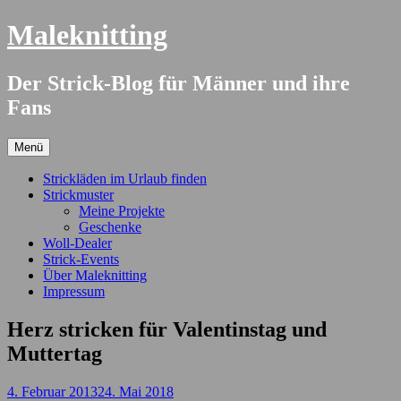
Springe
Maleknitting
zum
Inhalt
Der Strick-Blog für Männer und ihre
Fans
Menü
Strickläden im Urlaub finden
Strickmuster
Meine Projekte
Geschenke
Woll-Dealer
Strick-Events
Über Maleknitting
Impressum
Herz stricken für Valentinstag und
Muttertag
4. Februar 2013
24. Mai 2018