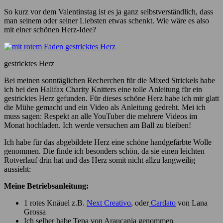
So kurz vor dem Valentinstag ist es ja ganz selbstverständlich, dass
man seinem oder seiner Liebsten etwas schenkt. Wie wäre es also
mit einer schönen Herz-Idee?
gestricktes Herz
Bei meinen sonntäglichen Recherchen für die Mixed Strickels habe
ich bei den Halifax Charity Knitters eine tolle Anleitung für ein
gestricktes Herz gefunden. Für dieses schöne Herz habe ich mir glatt
die Mühe gemacht und ein Video als Anleitung gedreht. Mei ich
muss sagen: Respekt an alle YouTuber die mehrere Videos im
Monat hochladen. Ich werde versuchen am Ball zu bleiben!
Ich habe für das abgebildete Herz eine schöne handgefärbte Wolle
genommen. Die finde ich besonders schön, da sie einen leichten
Rotverlauf drin hat und das Herz somit nicht allzu langweilig
aussieht:
Meine Betriebsanleitung:
1 rotes Knäuel z.B.
Next Creativo
, oder
Cardato
von Lana
Grossa
Ich selber habe Tepa von Araucania genommen