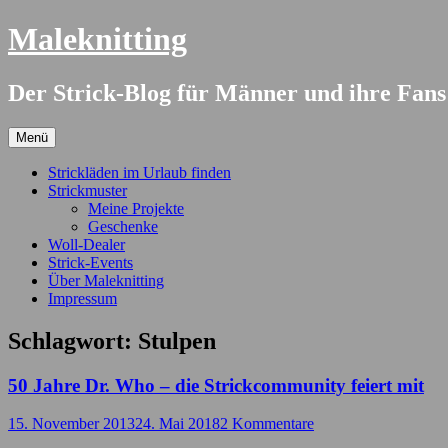
Springe
Maleknitting
zum
Inhalt
Der Strick-Blog für Männer und ihre Fans
Menü
Strickläden im Urlaub finden
Strickmuster
Meine Projekte
Geschenke
Woll-Dealer
Strick-Events
Über Maleknitting
Impressum
Schlagwort:
Stulpen
50 Jahre Dr. Who – die Strickcommunity feiert mit
15. November 2013
24. Mai 2018
2 Kommentare