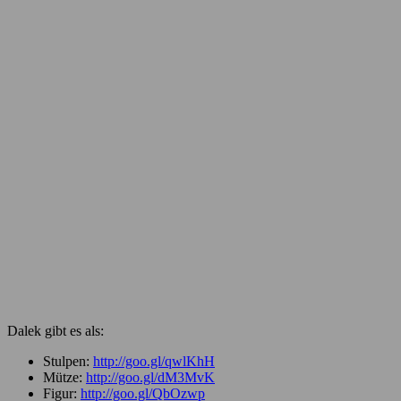
Dalek gibt es als:
Stulpen:
http://goo.gl/qwlKhH
Mütze:
http://goo.gl/dM3MvK
Figur:
http://goo.gl/QbOzwp