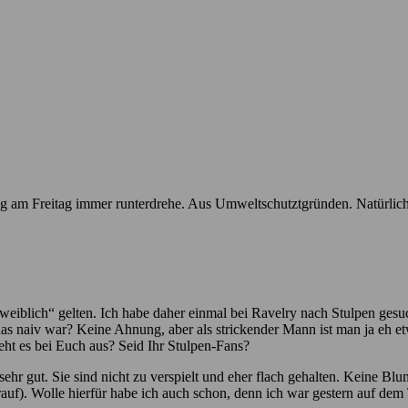
ung am Freitag immer runterdrehe. Aus Umweltschutztgründen. Natürli
„weiblich“ gelten. Ich habe daher einmal bei Ravelry nach Stulpen gesu
 das naiv war? Keine Ahnung, aber als strickender Mann ist man ja eh e
eht es bei Euch aus? Seid Ihr Stulpen-Fans?
sehr gut. Sie sind nicht zu verspielt und eher flach gehalten. Keine B
 drauf). Wolle hierfür habe ich auch schon, denn ich war gestern auf d