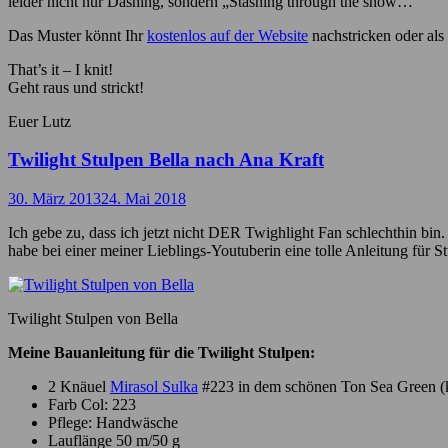
leider nicht nur Dashing, sondern „Stashing through the snow…“
Das Muster könnt Ihr
kostenlos auf der Website
nachstricken oder als
That’s it – I knit!
Geht raus und strickt!
Euer Lutz
Twilight Stulpen Bella nach Ana Kraft
30. März 2013
24. Mai 2018
Ich gebe zu, dass ich jetzt nicht DER Twighlight Fan schlechthin bi
habe bei einer meiner Lieblings-Youtuberin eine tolle Anleitung für S
Twilight Stulpen von Bella
Meine Bauanleitung für die Twilight Stulpen:
2 Knäuel
Mirasol Sulka
#223 in dem schönen Ton Sea Green (k
Farb Col: 223
Pflege: Handwäsche
Lauflänge 50 m/50 g