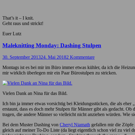
That’s it – I knit.
Geht raus und strickt!
Euer Lutz
Maleknitting Monday: Dashing Stulpen
30. September 2013
24. Mai 2018
2 Kommentare
Montags ist es bei mir im Büro immer etwas kühler, da ich die Heiz
mir wirklich überlegen mir ein Paar Bürostulpen zu stricken.
Vielen Dank an Nina für das Bild.
Ich bin ja immer etwas vorsichtig bei Kleidungsstücken, die als eher 
erstaunt, dass es doch mehr Stulpen für Männer gibt als gedacht. Ob
tragen, die andere Männer so vielleicht nicht anziehen würden. Wie si
Bei dem Muster Dashing von
Cheryl Niamath
gefallen mir die Zöpfe 
gleich auf meiner To-Do Liste (da liegt eigentlich schon viel zu viel