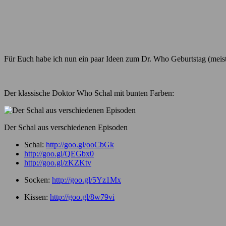
Für Euch habe ich nun ein paar Ideen zum Dr. Who Geburtstag (meist
Der klassische Doktor Who Schal mit bunten Farben:
Der Schal aus verschiedenen Episoden
Schal:
http://goo.gl/ooCbGk
http://goo.gl/QEGbx0
http://goo.gl/zKZKtv
Socken:
http://goo.gl/5Yz1Mx
Kissen:
http://goo.gl/8w79vi