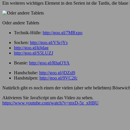
Ein weiteres wichtiges Element in den Serien ist die Tardis, die blaue
Oder andere Tablets
Technik-Hülle:
http://goo.gl/7MRxpo
Socken:
http://goo.gl/VScjYs
http://goo.gl/kljdag
http://goo.gl/S5LUZJ
Beanie:
http://goo.gl/RhaOYA
Handschuhe:
http://goo.gl/jDZsl9
Handstulpen:
http://goo.gl/9VC2fc
Natürlich gibt es noch einen der vielen (aber sehr beliebten) Bösewic
Aktivieren Sie JavaScript um das Video zu sehen.
https://www.youtube.com/watch?v=mxD-5z_xHBU